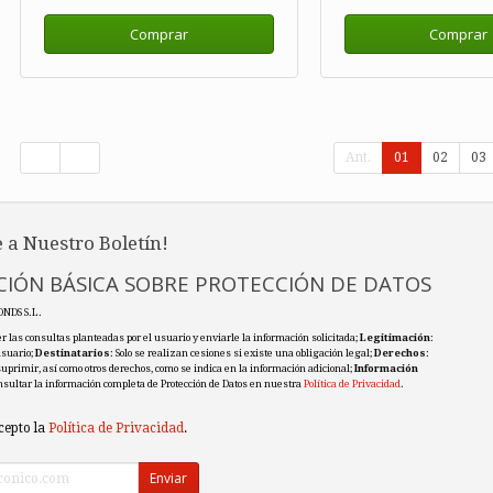
Comprar
Comprar
Ant.
01
02
03
 a Nuestro Boletín!
IÓN BÁSICA SOBRE PROTECCIÓN DE DATOS
ONDS S.L.
r las consultas planteadas por el usuario y enviarle la información solicitada;
Legitimación
:
usuario;
Destinatarios
: Solo se realizan cesiones si existe una obligación legal;
Derechos
:
 suprimir, así como otros derechos, como se indica en la información adicional;
Información
nsultar la información completa de Protección de Datos en nuestra
Política de Privacidad
.
cepto la
Política de Privacidad
.
Enviar