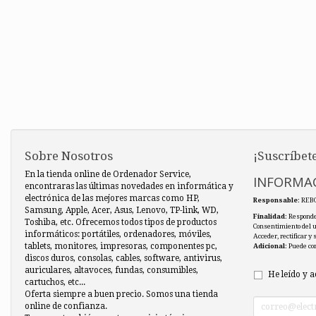
Sobre Nosotros
¡Suscríbete
En la tienda online de Ordenador Service,
INFORMAC
encontraras las últimas novedades en informática y
electrónica de las mejores marcas como HP,
Responsable
: REB
Samsung, Apple, Acer, Asus, Lenovo, TP-link, WD,
Finalidad
: Responde
Toshiba, etc. Ofrecemos todos tipos de productos
Consentimiento del 
informáticos: portátiles, ordenadores, móviles,
Acceder, rectificar y
tablets, monitores, impresoras, componentes pc,
Adicional
: Puede co
discos duros, consolas, cables, software, antivirus,
auriculares, altavoces, fundas, consumibles,
He leído y a
cartuchos, etc...
Oferta siempre a buen precio. Somos una tienda
online de confianza.