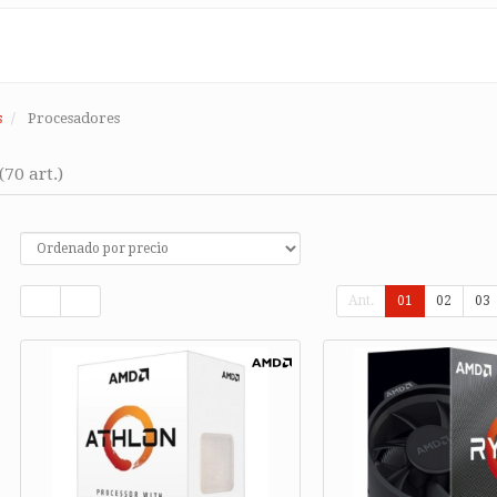
s
Procesadores
(70 art.)
Ant.
01
02
03