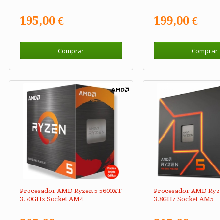
195,00 €
199,00 €
Comprar
Comprar
Procesador AMD Ryzen 5 5600XT
Procesador AMD Ryze
3.70GHz Socket AM4
3.8GHz Socket AM5