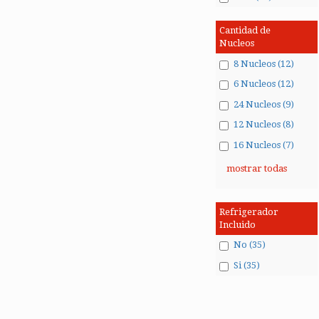
Cantidad de
Nucleos
8 Nucleos (12)
6 Nucleos (12)
24 Nucleos (9)
12 Nucleos (8)
16 Nucleos (7)
mostrar todas
Refrigerador
Incluido
No (35)
Si (35)