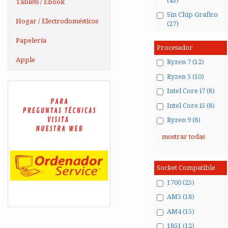
(43)
Tablets / Ebook
Sin Chip Grafico
Hogar / Electrodomésticos
(27)
Papelería
Procesador
Apple
Ryzen 7 (12)
Ryzen 5 (10)
Intel Core i7 (8)
Intel Core i5 (8)
Ryzen 9 (8)
mostrar todas
Socket Compatible
1700 (25)
AM5 (18)
AM4 (15)
1851 (12)