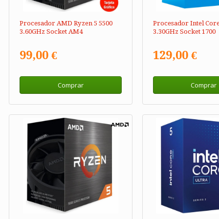
Procesador AMD Ryzen 5 5500
Procesador Intel Core
3.60GHz Socket AM4
3.30GHz Socket 1700
99,00 €
129,00 €
Comprar
Comprar