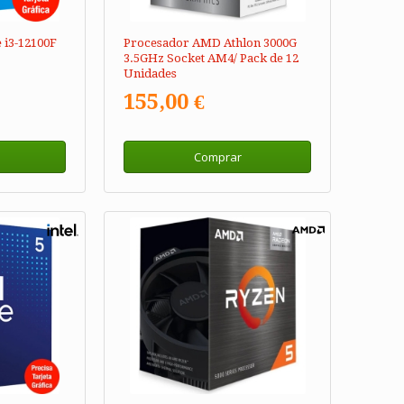
 i3-12100F
Procesador AMD Athlon 3000G
3.5GHz Socket AM4/ Pack de 12
Unidades
155,00 €
Comprar