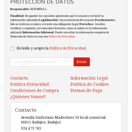
PROTECCIÓN DE DATOS
Responsable
: REBONDS S.L.
Finalidad
: Responder las consultas planteadas por el usuario y enviarle la
información solicitada;
Legitimación
: Consentimiento del usuario;
Destinatarios
:
Solo se realizan cesiones si existe una obligación legal;
Derechos
: Acceder,
rectificar y suprimir, así como otros derechos, como se indica en la información
adicional;
Información Adicional
: Puede consultar la información completa de
Protección de Datos en nuestra
Política de Privacidad
.
He leído y acepto la
Política de Privacidad
.
Enviar
Contacto
Información Legal
Política Privacidad
Política de Cookies
Condiciones de Compra
Formas de Pago
¿Quienes Somos?
Contacto
Avenida Sinforiano Madroñero 36 local comercial
06011
Badajoz
,
Badajoz
924 479 763