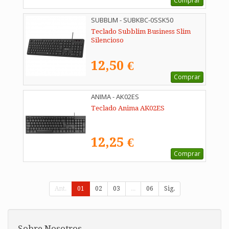
Comprar
SUBBLIM - SUBKBC-0SSK50
Teclado Subblim Business Slim
Silencioso
12,50 €
Comprar
ANIMA - AK02ES
Teclado Anima AK02ES
12,25 €
Comprar
Ant.
01
02
03
...
06
Sig.
Sobre Nosotros