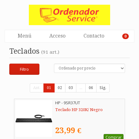
Menú
Acceso
Contacto
0
Teclados
(91 art.)
Filtro
Ant.
01
02
03
...
06
Sig.
HP - 9SR37UT
Teclado HP 320K/ Negro
23,99 €
Comprar