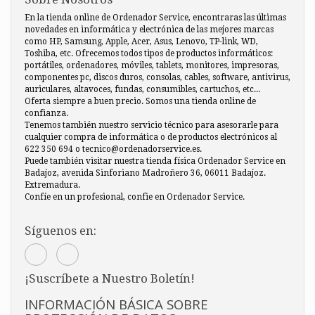
En la tienda online de Ordenador Service, encontraras las últimas
novedades en informática y electrónica de las mejores marcas
como HP, Samsung, Apple, Acer, Asus, Lenovo, TP-link, WD,
Toshiba, etc. Ofrecemos todos tipos de productos informáticos:
portátiles, ordenadores, móviles, tablets, monitores, impresoras,
componentes pc, discos duros, consolas, cables, software, antivirus,
auriculares, altavoces, fundas, consumibles, cartuchos, etc...
Oferta siempre a buen precio. Somos una tienda online de
confianza.
Tenemos también nuestro servicio técnico para asesorarle para
cualquier compra de informática o de productos electrónicos al
622 350 694 o tecnico@ordenadorservice.es.
Puede también visitar nuestra tienda física Ordenador Service en
Badajoz, avenida Sinforiano Madroñero 36, 06011 Badajoz.
Extremadura.
Confíe en un profesional, confie en Ordenador Service.
Síguenos en:
¡Suscríbete a Nuestro Boletín!
INFORMACIÓN BÁSICA SOBRE