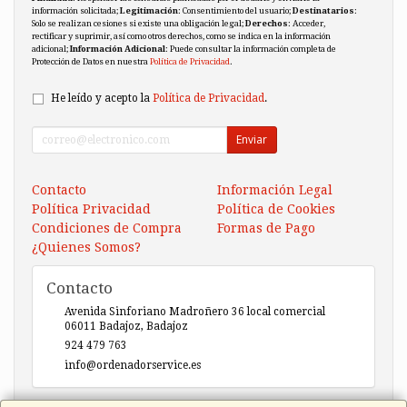
información solicitada;
Legitimación
: Consentimiento del usuario;
Destinatarios
:
Solo se realizan cesiones si existe una obligación legal;
Derechos
: Acceder,
rectificar y suprimir, así como otros derechos, como se indica en la información
adicional;
Información Adicional
: Puede consultar la información completa de
Protección de Datos en nuestra
Política de Privacidad
.
He leído y acepto la
Política de Privacidad
.
Enviar
Contacto
Información Legal
Política Privacidad
Política de Cookies
Condiciones de Compra
Formas de Pago
¿Quienes Somos?
Contacto
Avenida Sinforiano Madroñero 36 local comercial
06011
Badajoz
,
Badajoz
924 479 763
info@ordenadorservice.es