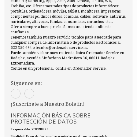
como HP, Samsung, Apple, Acer, Asus, Lenovo, TP-link, WD,
Toshiba, etc. Ofrecemos todos tipos de productos informáticos:
portátiles, ordenadores, móviles, tablets, monitores, impresoras,
componentes pc, discos duros, consolas, cables, software, antivirus,
auriculares, altavoces, fundas, consumibles, cartuchos, etc...
Oferta siempre a buen precio. Somos una tienda online de
confianza.
Tenemos también nuestro servicio técnico para asesorarle para
cualquier compra de informática o de productos electrónicos al
622 350 694 o tecnico@ordenadorservice.es.
Puede también visitar nuestra tienda física Ordenador Service en
Badajoz, avenida Sinforiano Madroñero 36, 06011 Badajoz.
Extremadura.
Confíe en un profesional, confie en Ordenador Service.
Síguenos en:
¡Suscríbete a Nuestro Boletín!
INFORMACIÓN BÁSICA SOBRE
PROTECCIÓN DE DATOS
Responsable
: REBONDS S.L.
Finalidad
: Responder las consultas planteadas por el usuario y enviarle la