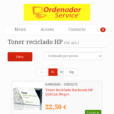
Menú
Acceso
Contacto
0
Toner reciclado HP
(36 art.)
Filtro
Ant.
01
02
Sig.
KARKEMIS - 10050215
Tóner Reciclado Karkemis HP
Q2612A/ Negro
22,50 €
Comprar