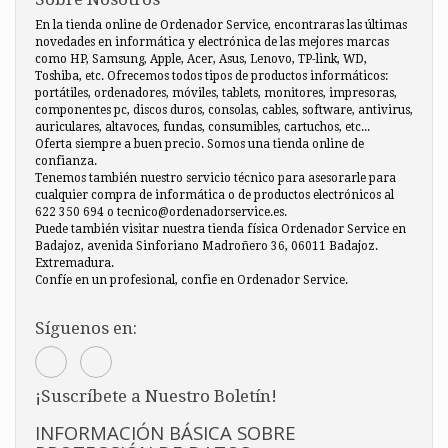
En la tienda online de Ordenador Service, encontraras las últimas
novedades en informática y electrónica de las mejores marcas
como HP, Samsung, Apple, Acer, Asus, Lenovo, TP-link, WD,
Toshiba, etc. Ofrecemos todos tipos de productos informáticos:
portátiles, ordenadores, móviles, tablets, monitores, impresoras,
componentes pc, discos duros, consolas, cables, software, antivirus,
auriculares, altavoces, fundas, consumibles, cartuchos, etc...
Oferta siempre a buen precio. Somos una tienda online de
confianza.
Tenemos también nuestro servicio técnico para asesorarle para
cualquier compra de informática o de productos electrónicos al
622 350 694 o tecnico@ordenadorservice.es.
Puede también visitar nuestra tienda física Ordenador Service en
Badajoz, avenida Sinforiano Madroñero 36, 06011 Badajoz.
Extremadura.
Confíe en un profesional, confie en Ordenador Service.
Síguenos en:
¡Suscríbete a Nuestro Boletín!
INFORMACIÓN BÁSICA SOBRE