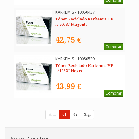
Comprar
KARKEMIS - 10050437
Tóner Reciclado Karkemis HP
nº205A/ Magenta
42,75 €
Comprar
KARKEMIS - 10050539
Tóner Reciclado Karkemis HP
nº135X/ Negro
43,99 €
Comprar
Ant.
01
02
Sig.
Sobre Nosotros