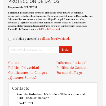
PROTECCIÓN DE DATOS
Responsable
: REBONDS S.L.
Finalidad
: Responder las consultas planteadas por el usuario y enviarle la
información solicitada;
Legitimación
: Consentimiento del usuario;
Destinatarios
:
Solo se realizan cesiones si existe una obligación legal;
Derechos
: Acceder,
rectificar y suprimir, así como otros derechos, como se indica en la información
adicional;
Información Adicional
: Puede consultar la información completa de
Protección de Datos en nuestra
Política de Privacidad
.
He leído y acepto la
Política de Privacidad
.
Enviar
Contacto
Información Legal
Política Privacidad
Política de Cookies
Condiciones de Compra
Formas de Pago
¿Quienes Somos?
Contacto
Avenida Sinforiano Madroñero 36 local comercial
06011
Badajoz
,
Badajoz
924 479 763