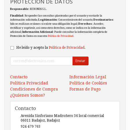
PROTECCIÓN DE DATOS
Responsable
: REBONDS S.L.
Finalidad
: Responder las consultas planteadas por el usuario y enviarle la
información solicitada;
Legitimación
: Consentimiento del usuario;
Destinatarios
:
Solo se realizan cesiones si existe una obligación legal;
Derechos
: Acceder,
rectificar y suprimir, así como otros derechos, como se indica en la información
adicional;
Información Adicional
: Puede consultar la información completa de
Protección de Datos en nuestra
Política de Privacidad
.
He leído y acepto la
Política de Privacidad
.
Enviar
Contacto
Información Legal
Política Privacidad
Política de Cookies
Condiciones de Compra
Formas de Pago
¿Quienes Somos?
Contacto
Avenida Sinforiano Madroñero 36 local comercial
06011
Badajoz
,
Badajoz
924 479 763