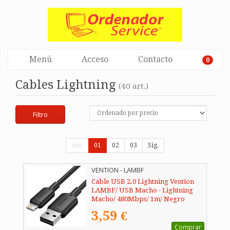
Menú
Acceso
Contacto
0
Cables Lightning
(40 art.)
Filtro
Ant.
01
02
03
Sig.
VENTION - LAMBF
Cable USB 2.0 Lightning Vention
LAMBF/ USB Macho - Lightning
Macho/ 480Mbps/ 1m/ Negro
3,59 €
Comprar