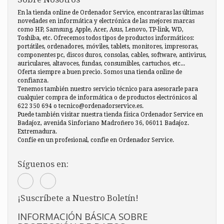
En la tienda online de Ordenador Service, encontraras las últimas
novedades en informática y electrónica de las mejores marcas
como HP, Samsung, Apple, Acer, Asus, Lenovo, TP-link, WD,
Toshiba, etc. Ofrecemos todos tipos de productos informáticos:
portátiles, ordenadores, móviles, tablets, monitores, impresoras,
componentes pc, discos duros, consolas, cables, software, antivirus,
auriculares, altavoces, fundas, consumibles, cartuchos, etc...
Oferta siempre a buen precio. Somos una tienda online de
confianza.
Tenemos también nuestro servicio técnico para asesorarle para
cualquier compra de informática o de productos electrónicos al
622 350 694 o tecnico@ordenadorservice.es.
Puede también visitar nuestra tienda física Ordenador Service en
Badajoz, avenida Sinforiano Madroñero 36, 06011 Badajoz.
Extremadura.
Confíe en un profesional, confie en Ordenador Service.
Síguenos en:
¡Suscríbete a Nuestro Boletín!
INFORMACIÓN BÁSICA SOBRE