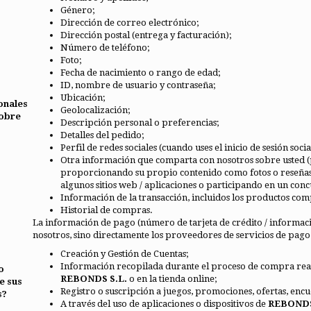
Género;
Dirección de correo electrónico;
Dirección postal (entrega y facturación);
Número de teléfono;
Foto;
Fecha de nacimiento o rango de edad;
ID, nombre de usuario y contraseña;
Ubicación;
onales
Geolocalización;
obre
Descripción personal o preferencias;
Detalles del pedido;
Perfil de redes sociales (cuando uses el inicio de sesión so
Otra información que comparta con nosotros sobre usted (p
proporcionando su propio contenido como fotos o reseñas, 
algunos sitios web / aplicaciones o participando en un conc
Información de la transacción, incluidos los productos co
Historial de compras.
La información de pago (número de tarjeta de crédito / informaci
nosotros, sino directamente los proveedores de servicios de pago
Creación y Gestión de Cuentas;
Información recopilada durante el proceso de compra realiz
o
REBONDS S.L.
o en la tienda online;
e sus
Registro o suscripción a juegos, promociones, ofertas, encue
s?
A través del uso de aplicaciones o dispositivos de
REBONDS