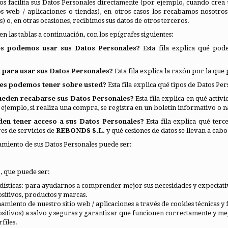
nos facilita sus Datos Personales directamente (por ejemplo, cuando cre
os web / aplicaciones o tiendas), en otros casos los recabamos nosot
s) o, en otras ocasiones, recibimos sus datos de otros terceros.
n las tablas a continuación, con los epígrafes siguientes:
des podemos usar sus Datos Personales?
Esta fila explica qué pod
al para usar sus Datos Personales?
Esta fila explica la razón por la que
les podemos tener sobre usted?
Esta fila explica qué tipos de Datos Pe
pueden recabarse sus Datos Personales?
Esta fila explica en qué acti
 ejemplo, si realiza una compra, se registra en un boletín informativo o n
den tener acceso a sus Datos Personales?
Esta fila explica qué terc
s de servicios de
REBONDS S.L.
y qué cesiones de datos se llevan a cabo
tamiento de sus Datos Personales puede ser:
o, que puede ser:
dísticas: para ayudarnos a comprender mejor sus necesidades y expectativas
ositivos, productos y marcas.
amiento de nuestro sitio web / aplicaciones a través de cookies técnicas y
positivos) a salvo y seguras y garantizar que funcionen correctamente y 
files.