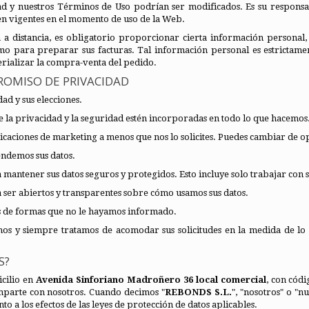
dad y nuestros Términos de Uso podrían ser modificados. Es su responsa
en vigentes en el momento de uso de la Web.
 a distancia, es obligatorio proporcionar cierta información personal,
mo para preparar sus facturas. Tal información personal es estrictame
rializar la compra-venta del pedido.
ROMISO DE PRIVACIDAD
ad y sus elecciones.
 la privacidad y la seguridad estén incorporadas en todo lo que hacemos
caciones de marketing a menos que nos lo solicites. Puedes cambiar de 
ndemos sus datos.
antener sus datos seguros y protegidos. Esto incluye solo trabajar con s
er abiertos y transparentes sobre cómo usamos sus datos.
os de formas que no le hayamos informado.
hos y siempre tratamos de acomodar sus solicitudes en la medida de lo
S?
cilio en
Avenida Sinforiano Madroñero 36 local comercial
, con cód
mparte con nosotros. Cuando decimos "
REBONDS S.L.
", "nosotros" o "n
o a los efectos de las leyes de protección de datos aplicables.