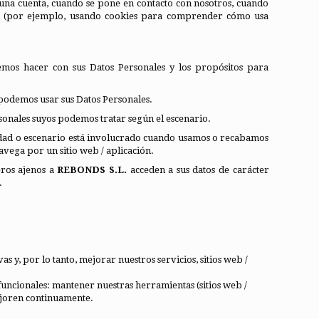
a una cuenta, cuando se pone en contacto con nosotros, cuando
ros (por ejemplo, usando cookies para comprender cómo usa
emos hacer con sus Datos Personales y los propósitos para
 podemos usar sus Datos Personales.
rsonales suyos podemos tratar según el escenario.
vidad o escenario está involucrado cuando usamos o recabamos
avega por un sitio web / aplicación.
eros ajenos a
REBONDS S.L.
acceden a sus datos de carácter
.
 y, por lo tanto, mejorar nuestros servicios, sitios web /
 funcionales: mantener nuestras herramientas (sitios web /
mejoren continuamente.