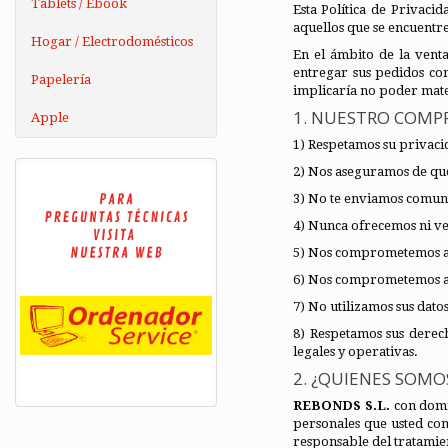
Tablets / Ebook
Esta Política de Privaci
aquellos que se encuentr
Hogar / Electrodomésticos
En el ámbito de la venta
entregar sus pedidos co
Papelería
implicaría no poder mate
1. NUESTRO COMP
Apple
1) Respetamos su privacid
2) Nos aseguramos de que
3) No te enviamos comuni
4) Nunca ofrecemos ni ve
5) Nos comprometemos a m
6) Nos comprometemos a s
7) No utilizamos sus dat
8) Respetamos sus derec
legales y operativas.
2. ¿QUIENES SOMO
REBONDS S.L.
con domi
personales que usted co
responsable del tratamient