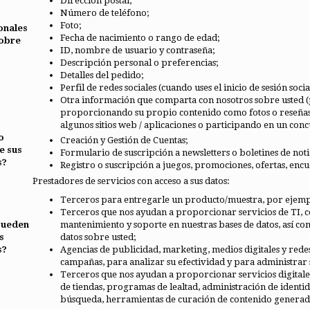
Dirección postal;
Número de teléfono;
Foto;
onales
Fecha de nacimiento o rango de edad;
obre
ID, nombre de usuario y contraseña;
Descripción personal o preferencias;
Detalles del pedido;
Perfil de redes sociales (cuando uses el inicio de sesión so
Otra información que comparta con nosotros sobre usted (p
proporcionando su propio contenido como fotos o reseñas, 
algunos sitios web / aplicaciones o participando en un conc
o
Creación y Gestión de Cuentas;
e sus
Formulario de suscripción a newsletters o boletines de notic
s?
Registro o suscripción a juegos, promociones, ofertas, encue
Prestadores de servicios con acceso a sus datos:
Terceros para entregarle un producto/muestra, por ejemplo
Terceros que nos ayudan a proporcionar servicios de TI, 
pueden
mantenimiento y soporte en nuestras bases de datos, así c
s
datos sobre usted;
s?
Agencias de publicidad, marketing, medios digitales y rede
campañas, para analizar su efectividad y para administrar 
Terceros que nos ayudan a proporcionar servicios digitales
de tiendas, programas de lealtad, administración de identid
búsqueda, herramientas de curación de contenido generado