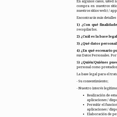
En algunos casos, usted 
compra en nuestros siti
nuestros sitios web) / app
Encontrarás más detalles e
1) ¿Con qué finalida
recopilarlos.
2) ¿Cuál es la base leg
3) ¿Qué datos persona
4) ¿En qué escenario 
sus Datos Personales. Por
5) ¿Quién/Quiénes pue
personal como prestadore
La base legal para el tra
- Su consentimiento;
- Nuestro interés legítim
Realización de esta
aplicaciones / disp
Permitir el funcion
aplicaciones / dis
Elaboración de per