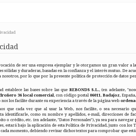
rivacidad
acidad
vocación de ser una empresa ejemplar y le otorgamos un gran valor a la 
es sólidas y duraderas, basadas en la confianza y el interés mutuo. De acue
a nosotros, por lo que por la presente política de protección de datos 
dad establece las bases sobre las que
REBONDS S.L.
, (en adelante, "no
droñero 36 local comercial
, con código postal
06011
,
Badajoz
, España
nos los facilite durante su experiencia a través de la página web
ordena
os que cada vez que al usar la Web, nos facilite, o sea necesario 
ita identificarle, como su nombre y apellidos, e-mail, direcciones de f
to o crédito, etc. (en adelante, "Datos Personales"), ya sea para navega
es, estará bajo la aplicación de esta Política de Privacidad, junto con l
n cada momento, debiendo revisar dichos textos para comprobar que está