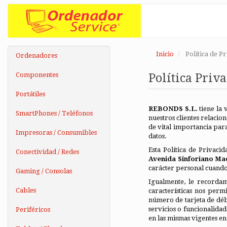
Inicio
Política de P
Ordenadores
Componentes
Política Priv
Portátiles
REBONDS S.L.
tiene la 
SmartPhones / Teléfonos
nuestros clientes relacion
de vital importancia par
Impresoras / Consumibles
datos.
Esta Política de Privaci
Conectividad / Redes
Avenida Sinforiano Ma
carácter personal cuando 
Gaming / Consolas
Igualmente, le recordam
Cables
características nos perm
número de tarjeta de débi
servicios o funcionalidad
Periféricos
en las mismas vigentes e