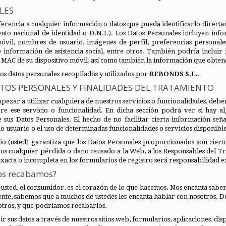
LES
ferencia a cualquier información o datos que pueda identificarlo direct
to nacional de identidad o D.N.I.). Los Datos Personales incluyen infor
 móvil, nombres de usuario, imágenes de perfil, preferencias personal
 información de asistencia social, entre otros. También podría incluir
 MAC de su dispositivo móvil, así como también la información que obten
 los datos personales recopilados y utilizados por
REBONDS S.L.
.
ATOS PERSONALES Y FINALIDADES DEL TRATAMIENTO
ezar a utilizar cualquiera de nuestros servicios o funcionalidades, deberá
bre ese servicio o funcionalidad. En dicha sección podrá ver si hay a
e sus Datos Personales. El hecho de no facilitar cierta información se
o usuario o el uso de determinadas funcionalidades o servicios disponible
rio (usted) garantiza que los Datos Personales proporcionados son cier
os cualquier pérdida o daño causado a la Web, a los Responsables del T
acta o incompleta en los formularios de registro será responsabilidad ex
os recabamos?
usted, el consumidor, es el corazón de lo que hacemos. Nos encanta sabe
ente, sabemos que a muchos de ustedes les encanta hablar con nosotros. 
otros, y que podríamos recabarlos.
 sus datos a través de nuestros sitios web, formularios, aplicaciones, disp