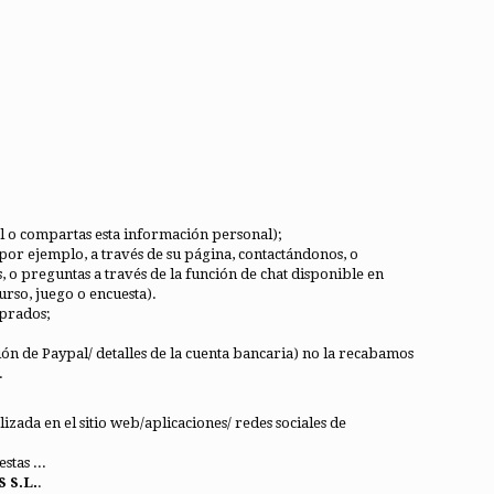
cial o compartas esta información personal);
or ejemplo, a través de su página, contactándonos, o
o preguntas a través de la función de chat disponible en
urso, juego o encuesta).
mprados;
ón de Paypal/ detalles de la cuenta bancaria) no la recabamos
.
ada en el sitio web/aplicaciones/ redes sociales de
stas ...
 S.L.
.