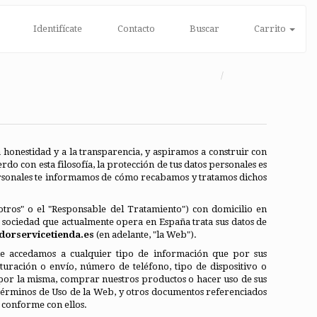
Identifícate
Contacto
Buscar
Carrito
honestidad y a la transparencia, y aspiramos a construir con
rdo con esta filosofía, la protección de tus datos personales es
personales te informamos de cómo recabamos y tratamos dichos
sotros" o el "Responsable del Tratamiento") con domicilio en
, sociedad que actualmente opera en España trata sus datos de
dorservicetienda.es
(en adelante, "la Web").
que accedamos a cualquier tipo de información que por sus
acturación o envío, número de teléfono, tipo de dispositivo o
r por la misma, comprar nuestros productos o hacer uso de sus
os Términos de Uso de la Web, y otros documentos referenciados
 conforme con ellos.