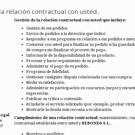
la relación contractual con usted.
Gestión de la relación contractual con usted que incluye:
Gestión de sus pedidos.
Envíos de pedidos a la dirección que indicó.
Responder a sus preguntas en relación a sus pedidos e inte
Contactar con usted para finalizar su pedido si ha guarda
de compra sin finalizar el proceso de pago.
Informarle de la disponibilidad de un producto.
Procesar y hacer seguimiento de su pedido.
Administrar el pago de su pedido.
Programa de fidelidad.
Gestionar cualquier disputa relacionada con una compra;
Medir su satisfacción.
Administrar su participación en concursos, juegos y encuest
sugerencias.
Publicar su crítica o contenido.
Brindarle el servicio solicitado (por ejemplo, probar virt
Mostrarle la tienda más cercana a su ubicación.
Legal
Cumplimiento de una relación contractual:
mantenimiento, cump
s
contractual establecida entre usted y
REBONDS S.L.
.
s?
Nombre y apellidos;