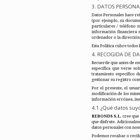
3. DATOS PERSONA
Datos Personales hace re
(por ejemplo, su documen
particulares / teléfono
información financiera e
ordenador o la dirección
Esta Política cubre todos
4. RECOGIDA DE D
Recuerde que antes de emp
específica que verse so
tratamiento específico d
gestionar su registro com
Por el presente, el usua
modificación de los mism
información errónea, inex
4.1 ¿Qué datos suy
REBONDS S.L.
cree que 
que disfrute. Adicionalm
datos personales con nos
Podemos recabar o recibir