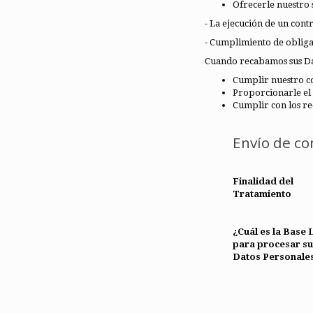
Ofrecerle nuestro 
- La ejecución de un contra
- Cumplimiento de obliga
Cuando recabamos sus Dato
Cumplir nuestro co
Proporcionarle el 
Cumplir con los req
Envío de co
Finalidad del
Tratamiento
¿Cuál es la Base 
para procesar su
Datos Personale