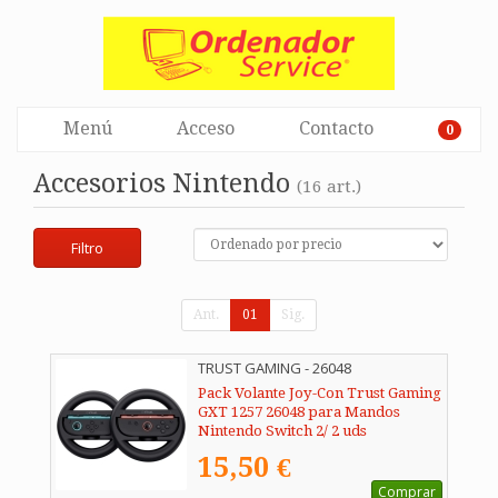
Menú
Acceso
Contacto
0
Accesorios Nintendo
(16 art.)
Filtro
Ant.
01
Sig.
TRUST GAMING - 26048
Pack Volante Joy-Con Trust Gaming
GXT 1257 26048 para Mandos
Nintendo Switch 2/ 2 uds
15,50 €
Comprar