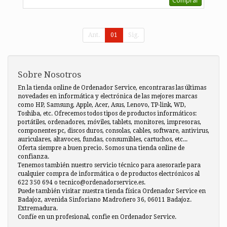
Comprar
Ant.
01
Sig.
Sobre Nosotros
En la tienda online de Ordenador Service, encontraras las últimas
novedades en informática y electrónica de las mejores marcas
como HP, Samsung, Apple, Acer, Asus, Lenovo, TP-link, WD,
Toshiba, etc. Ofrecemos todos tipos de productos informáticos:
portátiles, ordenadores, móviles, tablets, monitores, impresoras,
componentes pc, discos duros, consolas, cables, software, antivirus,
auriculares, altavoces, fundas, consumibles, cartuchos, etc...
Oferta siempre a buen precio. Somos una tienda online de
confianza.
Tenemos también nuestro servicio técnico para asesorarle para
cualquier compra de informática o de productos electrónicos al
622 350 694 o tecnico@ordenadorservice.es.
Puede también visitar nuestra tienda física Ordenador Service en
Badajoz, avenida Sinforiano Madroñero 36, 06011 Badajoz.
Extremadura.
Confíe en un profesional, confie en Ordenador Service.