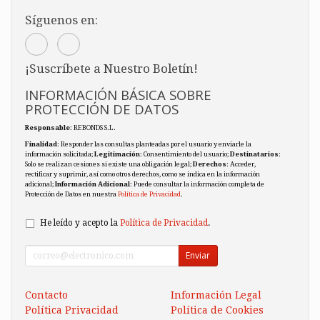
Síguenos en:
¡Suscríbete a Nuestro Boletín!
INFORMACIÓN BÁSICA SOBRE
PROTECCIÓN DE DATOS
Responsable
: REBONDS S.L.
Finalidad
: Responder las consultas planteadas por el usuario y enviarle la
información solicitada;
Legitimación
: Consentimiento del usuario;
Destinatarios
:
Solo se realizan cesiones si existe una obligación legal;
Derechos
: Acceder,
rectificar y suprimir, así como otros derechos, como se indica en la información
adicional;
Información Adicional
: Puede consultar la información completa de
Protección de Datos en nuestra
Política de Privacidad
.
He leído y acepto la
Política de Privacidad
.
Enviar
Contacto
Información Legal
Política Privacidad
Política de Cookies