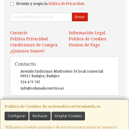
He leído y acepto la
Política de Privacidad
.
Enviar
Contacto
Información Legal
Política Privacidad
Política de Cookies
Condiciones de Compra
Formas de Pago
¿Quienes Somos?
Contacto
Avenida Sinforiano Madroñero 36 local comercial
06011
Badajoz
,
Badajoz
924 479 763
info@ordenadorservice.es
Horario
Política de Cookies de ordenadorservicetienda.es
Lunes-Viernes 9h30-14h00 / 17h00-20h30 Sábado 10h30-
Configurar
Rechazar
Aceptar Cookies
14h00
Utilizamos cookies propias y de terceros para mejorar nuestros