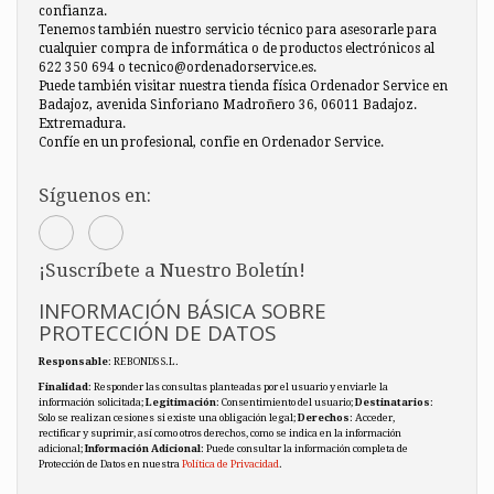
confianza.
Tenemos también nuestro servicio técnico para asesorarle para
cualquier compra de informática o de productos electrónicos al
622 350 694 o tecnico@ordenadorservice.es.
Puede también visitar nuestra tienda física Ordenador Service en
Badajoz, avenida Sinforiano Madroñero 36, 06011 Badajoz.
Extremadura.
Confíe en un profesional, confie en Ordenador Service.
Síguenos en:
¡Suscríbete a Nuestro Boletín!
INFORMACIÓN BÁSICA SOBRE
PROTECCIÓN DE DATOS
Responsable
: REBONDS S.L.
Finalidad
: Responder las consultas planteadas por el usuario y enviarle la
información solicitada;
Legitimación
: Consentimiento del usuario;
Destinatarios
:
Solo se realizan cesiones si existe una obligación legal;
Derechos
: Acceder,
rectificar y suprimir, así como otros derechos, como se indica en la información
adicional;
Información Adicional
: Puede consultar la información completa de
Protección de Datos en nuestra
Política de Privacidad
.