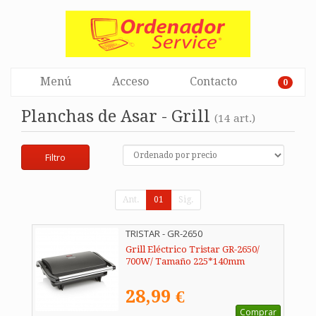
Menú
Acceso
Contacto
0
Planchas de Asar - Grill
(14 art.)
Filtro
Ant.
01
Sig.
TRISTAR - GR-2650
Grill Eléctrico Tristar GR-2650/
700W/ Tamaño 225*140mm
28,99 €
Comprar