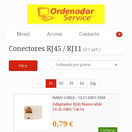
Menú
Acceso
Contacto
0
Conectores RJ45 / RJ11
(57 art.)
Filtro
Ant.
01
02
03
04
Sig.
NANO CABLE - 10.21.0401-OEM
Adaptador RJ45 Nanocable
10.21.0401/ Cat.5e
0,79 €
Comprar