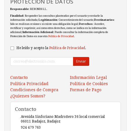
PROTECCIÓN DE DATOS
Responsable
: REBONDS S.L.
Finalidad
: Responder las consultas planteadas por el usuario y enviarle la
información solicitada;
Legitimación
: Consentimiento del usuario;
Destinatarios
:
Solo se realizan cesiones si existe una obligación legal;
Derechos
: Acceder,
rectificar y suprimir, así como otros derechos, como se indica en la información
adicional;
Información Adicional
: Puede consultar la información completa de
Protección de Datos en nuestra
Política de Privacidad
.
He leído y acepto la
Política de Privacidad
.
Enviar
Contacto
Información Legal
Política Privacidad
Política de Cookies
Condiciones de Compra
Formas de Pago
¿Quienes Somos?
Contacto
Avenida Sinforiano Madroñero 36 local comercial
06011
Badajoz
,
Badajoz
924 479 763