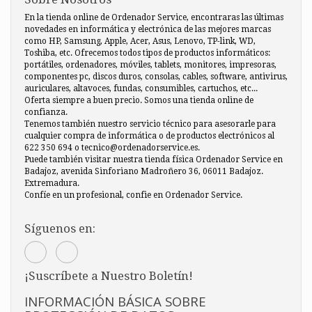
En la tienda online de Ordenador Service, encontraras las últimas
novedades en informática y electrónica de las mejores marcas
como HP, Samsung, Apple, Acer, Asus, Lenovo, TP-link, WD,
Toshiba, etc. Ofrecemos todos tipos de productos informáticos:
portátiles, ordenadores, móviles, tablets, monitores, impresoras,
componentes pc, discos duros, consolas, cables, software, antivirus,
auriculares, altavoces, fundas, consumibles, cartuchos, etc...
Oferta siempre a buen precio. Somos una tienda online de
confianza.
Tenemos también nuestro servicio técnico para asesorarle para
cualquier compra de informática o de productos electrónicos al
622 350 694 o tecnico@ordenadorservice.es.
Puede también visitar nuestra tienda física Ordenador Service en
Badajoz, avenida Sinforiano Madroñero 36, 06011 Badajoz.
Extremadura.
Confíe en un profesional, confie en Ordenador Service.
Síguenos en:
¡Suscríbete a Nuestro Boletín!
INFORMACIÓN BÁSICA SOBRE