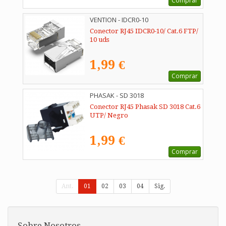
Comprar
VENTION - IDCR0-10
Conector RJ45 IDCR0-10/ Cat.6 FTP/
10 uds
1,99 €
Comprar
PHASAK - SD 3018
Conector RJ45 Phasak SD 3018 Cat.6
UTP/ Negro
1,99 €
Comprar
Ant.
01
02
03
04
Sig.
Sobre Nosotros