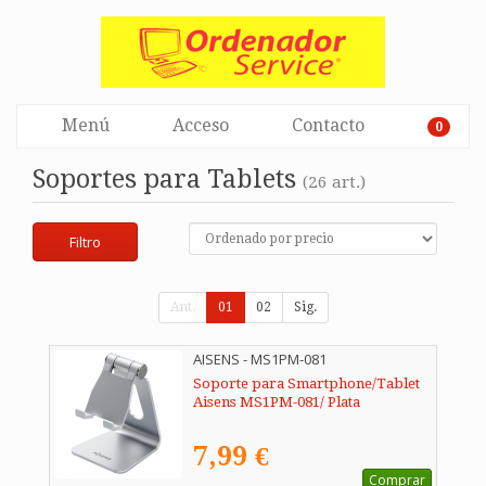
Menú
Acceso
Contacto
0
Soportes para Tablets
(26 art.)
Filtro
Ant.
01
02
Sig.
AISENS - MS1PM-081
Soporte para Smartphone/Tablet
Aisens MS1PM-081/ Plata
7,99 €
Comprar