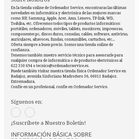
En la tienda online de Ordenador Service, encontraras las últimas
novedades en informática y electrónica de las mejores marcas
como HP, Samsung, Apple, Acer, Asus, Lenovo, TP-link, WD,
Toshiba, etc. Ofrecemos todos tipos de productos informáticos:
portátiles, ordenadores, móviles, tablets, monitores, impresoras,
componentes pc, discos duros, consolas, cables, software, antivirus,
auriculares, altavoces, fundas, consumibles, cartuchos, etc...
Oferta siempre a buen precio. Somos una tienda online de
confianza.
Tenemos también nuestro servicio técnico para asesorarle para
cualquier compra de informática o de productos electrónicos al
622 350 694 o tecnico@ordenadorservice.es.
Puede también visitar nuestra tienda física Ordenador Service en
Badajoz, avenida Sinforiano Madroñero 36, 06011 Badajoz.
Extremadura.
Confíe en un profesional, confie en Ordenador Service.
Síguenos en:
¡Suscríbete a Nuestro Boletín!
INFORMACIÓN BÁSICA SOBRE