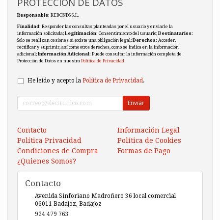
PROTECCIÓN DE DATOS
Responsable
: REBONDS S.L.
Finalidad
: Responder las consultas planteadas por el usuario y enviarle la
información solicitada;
Legitimación
: Consentimiento del usuario;
Destinatarios
:
Solo se realizan cesiones si existe una obligación legal;
Derechos
: Acceder,
rectificar y suprimir, así como otros derechos, como se indica en la información
adicional;
Información Adicional
: Puede consultar la información completa de
Protección de Datos en nuestra
Política de Privacidad
.
He leído y acepto la
Política de Privacidad
.
Enviar
Contacto
Información Legal
Política Privacidad
Política de Cookies
Condiciones de Compra
Formas de Pago
¿Quienes Somos?
Contacto
Avenida Sinforiano Madroñero 36 local comercial
06011
Badajoz
,
Badajoz
924 479 763