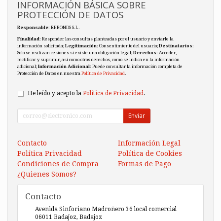
INFORMACIÓN BÁSICA SOBRE
PROTECCIÓN DE DATOS
Responsable
: REBONDS S.L.
Finalidad
: Responder las consultas planteadas por el usuario y enviarle la
información solicitada;
Legitimación
: Consentimiento del usuario;
Destinatarios
:
Solo se realizan cesiones si existe una obligación legal;
Derechos
: Acceder,
rectificar y suprimir, así como otros derechos, como se indica en la información
adicional;
Información Adicional
: Puede consultar la información completa de
Protección de Datos en nuestra
Política de Privacidad
.
He leído y acepto la
Política de Privacidad
.
Enviar
Contacto
Información Legal
Política Privacidad
Política de Cookies
Condiciones de Compra
Formas de Pago
¿Quienes Somos?
Contacto
Avenida Sinforiano Madroñero 36 local comercial
06011
Badajoz
,
Badajoz