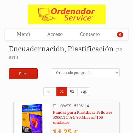
Menú
Acceso
Contacto
0
Encuadernación, Plastificación
(22
art.)
Filtro
Ant.
01
02
Sig.
FELLOWES - 5306114
Fundas para Plastificar Fellowes
5306114/ A4/ 80 Micras/ 100
unidades
14,25 €