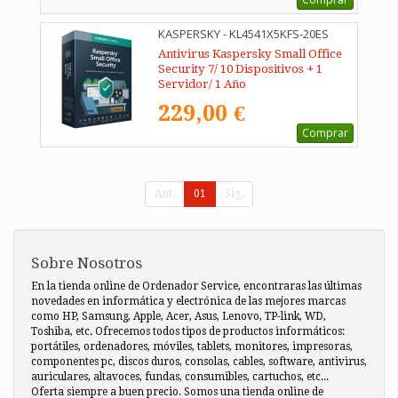
KASPERSKY - KL4541X5KFS-20ES
Antivirus Kaspersky Small Office
Security 7/ 10 Dispositivos + 1
Servidor/ 1 Año
229,00 €
Comprar
Ant.
01
Sig.
Sobre Nosotros
En la tienda online de Ordenador Service, encontraras las últimas
novedades en informática y electrónica de las mejores marcas
como HP, Samsung, Apple, Acer, Asus, Lenovo, TP-link, WD,
Toshiba, etc. Ofrecemos todos tipos de productos informáticos:
portátiles, ordenadores, móviles, tablets, monitores, impresoras,
componentes pc, discos duros, consolas, cables, software, antivirus,
auriculares, altavoces, fundas, consumibles, cartuchos, etc...
Oferta siempre a buen precio. Somos una tienda online de