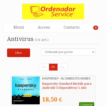
Menú
Acceso
Contacto
0
Antivirus
(14 art.)
Filtro
Ant.
01
Sig.
KASPERSKY - KL1048S5CFS-MSBES
Kaspersky Standard Mobile para
Android/ 3 Dispositivos/ 1 Año
18,50 €
Comprar