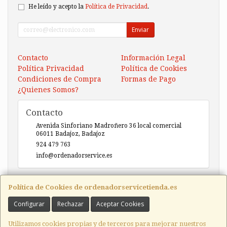
He leído y acepto la
Política de Privacidad
.
Enviar
Contacto
Información Legal
Política Privacidad
Política de Cookies
Condiciones de Compra
Formas de Pago
¿Quienes Somos?
Contacto
Avenida Sinforiano Madroñero 36 local comercial
06011
Badajoz
,
Badajoz
924 479 763
info@ordenadorservice.es
Horario
Política de Cookies de ordenadorservicetienda.es
Lunes-Viernes 9h30-14h00 / 17h00-20h30 Sábado 10h30-
Configurar
Rechazar
Aceptar Cookies
14h00
Utilizamos cookies propias y de terceros para mejorar nuestros