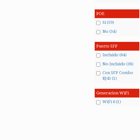
POE
Si (59)
No (34)
Puerto SFP
Incluido (64)
No Incluido (38)
Con SFP Combo
RJ45 (1)
Generacion WiFi
WiFi 6 (1)