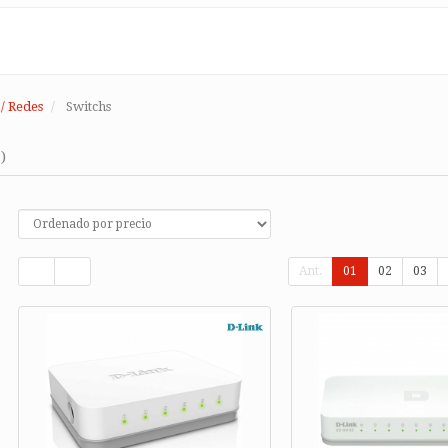
/ Redes
Switchs
)
Ant.
01
02
03