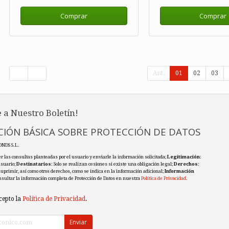
Comprar
Comprar
Ant.
01
02
03
 a Nuestro Boletín!
IÓN BÁSICA SOBRE PROTECCIÓN DE DATOS
ONDS S.L.
r las consultas planteadas por el usuario y enviarle la información solicitada;
Legitimación
:
usuario;
Destinatarios
: Solo se realizan cesiones si existe una obligación legal;
Derechos
:
 suprimir, así como otros derechos, como se indica en la información adicional;
Información
nsultar la información completa de Protección de Datos en nuestra
Política de Privacidad
.
cepto la
Política de Privacidad
.
Enviar