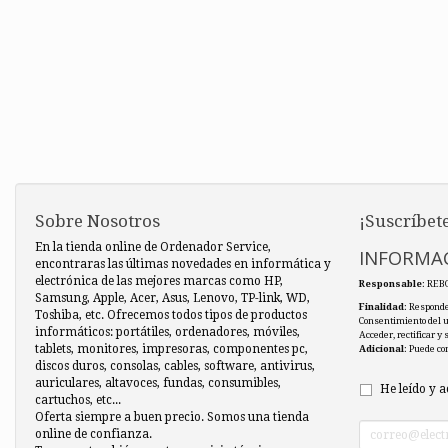
Sobre Nosotros
¡Suscríbete
En la tienda online de Ordenador Service,
INFORMAC
encontraras las últimas novedades en informática y
electrónica de las mejores marcas como HP,
Responsable
: REB
Samsung, Apple, Acer, Asus, Lenovo, TP-link, WD,
Finalidad
: Responde
Toshiba, etc. Ofrecemos todos tipos de productos
Consentimiento del 
informáticos: portátiles, ordenadores, móviles,
Acceder, rectificar y
tablets, monitores, impresoras, componentes pc,
Adicional
: Puede co
discos duros, consolas, cables, software, antivirus,
auriculares, altavoces, fundas, consumibles,
He leído y a
cartuchos, etc...
Oferta siempre a buen precio. Somos una tienda
online de confianza.