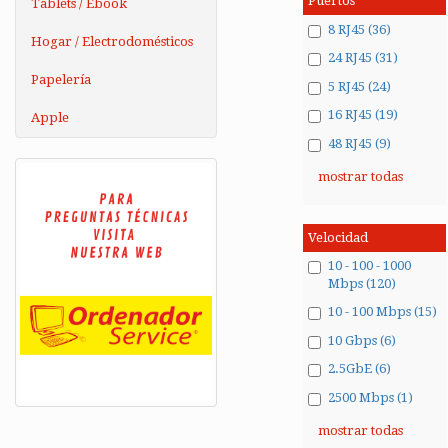
Puertos
Tablets / Ebook
8 RJ45 (36)
Hogar / Electrodomésticos
24 RJ45 (31)
Papelería
5 RJ45 (24)
16 RJ45 (19)
Apple
48 RJ45 (9)
mostrar todas
Velocidad
10 - 100 - 1000
Mbps (120)
10 - 100 Mbps (15)
10 Gbps (6)
2.5GbE (6)
2500 Mbps (1)
mostrar todas