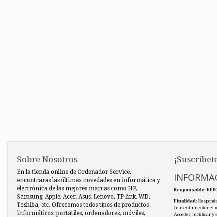
Sobre Nosotros
¡Suscríbete
En la tienda online de Ordenador Service,
INFORMAC
encontraras las últimas novedades en informática y
electrónica de las mejores marcas como HP,
Responsable
: REB
Samsung, Apple, Acer, Asus, Lenovo, TP-link, WD,
Finalidad
: Responde
Toshiba, etc. Ofrecemos todos tipos de productos
Consentimiento del 
informáticos: portátiles, ordenadores, móviles,
Acceder, rectificar y