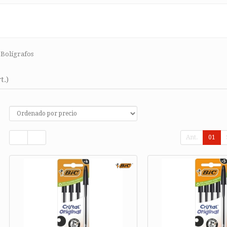
Bolígrafos
t.)
Ant.
01