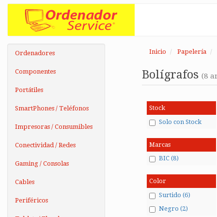
Inicio
Papelería
Ordenadores
Componentes
Bolígrafos
(8 ar
Portátiles
Stock
SmartPhones / Teléfonos
Solo con Stock
Impresoras / Consumibles
Marcas
Conectividad / Redes
BIC (8)
Gaming / Consolas
Color
Cables
Surtido (6)
Periféricos
Negro (2)