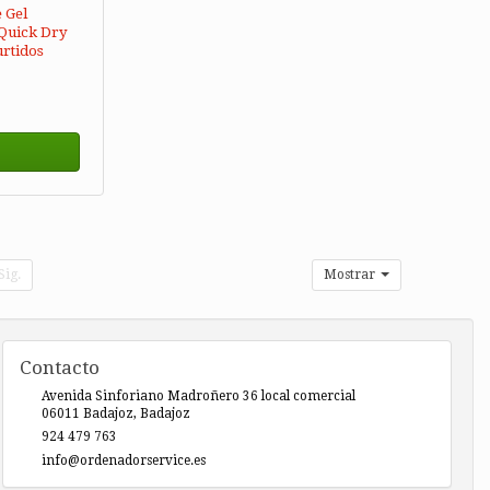
e Gel
y Quick Dry
urtidos
Sig.
Mostrar
Contacto
Avenida Sinforiano Madroñero 36 local comercial
06011
Badajoz
,
Badajoz
924 479 763
info@ordenadorservice.es