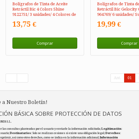
Bolígrafos de Tinta de Aceite
Bolígrafos de Tinta d
Retráctil Bic 4 Colors Shine
Retráctil Bic Gelocit
9122751/ 3 unidades/ 4 Colores de
964769/ 6 unidades/ S
Tinta/ Cuerpo Color Brillante
13,75 €
19,99 €
Comprar
Comprar
Ant.
01
 a Nuestro Boletín!
IÓN BÁSICA SOBRE PROTECCIÓN DE DATOS
ONDS S.L.
r las consultas planteadas por el usuario y enviarle la información solicitada;
Legitimación
:
usuario;
Destinatarios
: Solo se realizan cesiones si existe una obligación legal;
Derechos
:
 suprimir, así como otros derechos, como se indica en la información adicional;
Información