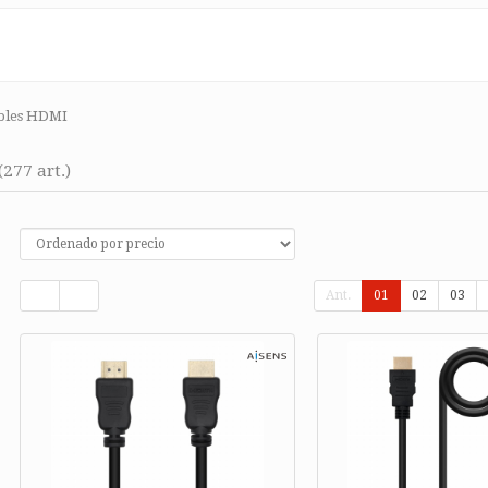
bles HDMI
(277 art.)
Ant.
01
02
03