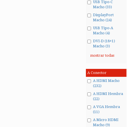
USB Tipo-C
Macho (33)
DisplayPort
Macho (24)
USB Tipo-A
Macho (4)
DVI-D (18+1)
Macho (3)
mostrar todas
A Conector
A HDMI Macho
(232)
A HDMI Hembra
(22)
A VGA Hembra
(11)
A Micro HDMI
Macho (9)