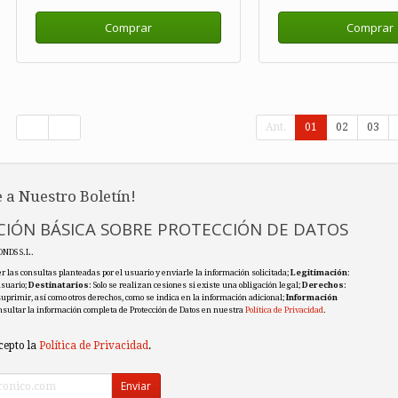
Comprar
Comprar
Ant.
01
02
03
 a Nuestro Boletín!
IÓN BÁSICA SOBRE PROTECCIÓN DE DATOS
ONDS S.L.
r las consultas planteadas por el usuario y enviarle la información solicitada;
Legitimación
:
usuario;
Destinatarios
: Solo se realizan cesiones si existe una obligación legal;
Derechos
:
 suprimir, así como otros derechos, como se indica en la información adicional;
Información
nsultar la información completa de Protección de Datos en nuestra
Política de Privacidad
.
cepto la
Política de Privacidad
.
Enviar