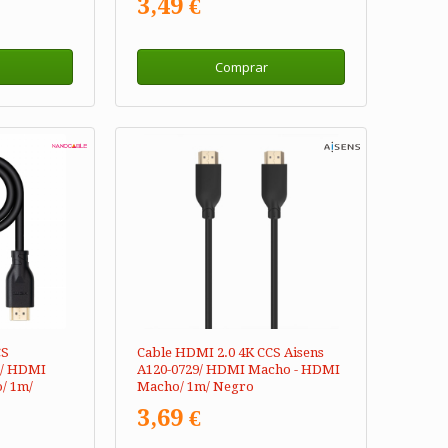
3,49 €
Comprar
CS
Cable HDMI 2.0 4K CCS Aisens
1/ HDMI
A120-0729/ HDMI Macho - HDMI
/ 1m/
Macho/ 1m/ Negro
3,69 €