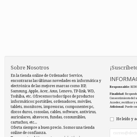
Sobre Nosotros
¡Suscríbete
En la tienda online de Ordenador Service,
INFORMAC
encontraras las últimas novedades en informática y
electrónica de las mejores marcas como HP,
Responsable
: REB
Samsung, Apple, Acer, Asus, Lenovo, TP-link, WD,
Finalidad
: Responde
Toshiba, etc. Ofrecemos todos tipos de productos
Consentimiento del 
informáticos: portátiles, ordenadores, móviles,
Acceder, rectificar y
tablets, monitores, impresoras, componentes pc,
Adicional
: Puede co
discos duros, consolas, cables, software, antivirus,
auriculares, altavoces, fundas, consumibles,
He leído y a
cartuchos, etc...
Oferta siempre a buen precio. Somos una tienda
online de confianza.