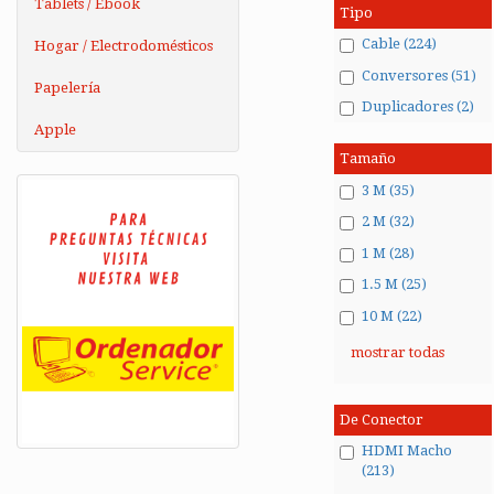
Tablets / Ebook
Tipo
Cable (224)
Hogar / Electrodomésticos
Conversores (51)
Papelería
Duplicadores (2)
Apple
Tamaño
3 M (35)
2 M (32)
1 M (28)
1.5 M (25)
10 M (22)
mostrar todas
De Conector
HDMI Macho
(213)