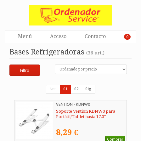
Menú
Acceso
Contacto
0
Bases Refrigeradoras
(36 art.)
Filtro
Ant.
01
02
Sig.
VENTION - KDNW0
Soporte Vention KDNW0 para
Portátil/Tablet hasta 17.3"
8,29 €
Comprar