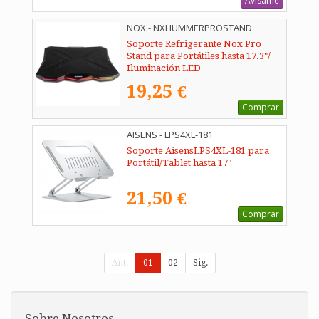
Avísame
NOX - NXHUMMERPROSTAND
Soporte Refrigerante Nox Pro
Stand para Portátiles hasta 17.3"/
Iluminación LED
19,25 €
Comprar
AISENS - LPS4XL-181
Soporte AisensLPS4XL-181 para
Portátil/Tablet hasta 17"
21,50 €
Comprar
Ant.
01
02
Sig.
Sobre Nosotros