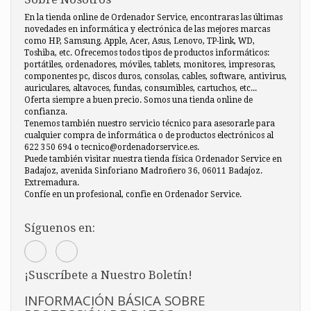
En la tienda online de Ordenador Service, encontraras las últimas
novedades en informática y electrónica de las mejores marcas
como HP, Samsung, Apple, Acer, Asus, Lenovo, TP-link, WD,
Toshiba, etc. Ofrecemos todos tipos de productos informáticos:
portátiles, ordenadores, móviles, tablets, monitores, impresoras,
componentes pc, discos duros, consolas, cables, software, antivirus,
auriculares, altavoces, fundas, consumibles, cartuchos, etc...
Oferta siempre a buen precio. Somos una tienda online de
confianza.
Tenemos también nuestro servicio técnico para asesorarle para
cualquier compra de informática o de productos electrónicos al
622 350 694 o tecnico@ordenadorservice.es.
Puede también visitar nuestra tienda física Ordenador Service en
Badajoz, avenida Sinforiano Madroñero 36, 06011 Badajoz.
Extremadura.
Confíe en un profesional, confie en Ordenador Service.
Síguenos en:
¡Suscríbete a Nuestro Boletín!
INFORMACIÓN BÁSICA SOBRE