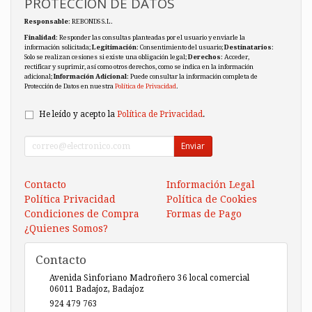
PROTECCIÓN DE DATOS
Responsable
: REBONDS S.L.
Finalidad
: Responder las consultas planteadas por el usuario y enviarle la
información solicitada;
Legitimación
: Consentimiento del usuario;
Destinatarios
:
Solo se realizan cesiones si existe una obligación legal;
Derechos
: Acceder,
rectificar y suprimir, así como otros derechos, como se indica en la información
adicional;
Información Adicional
: Puede consultar la información completa de
Protección de Datos en nuestra
Política de Privacidad
.
He leído y acepto la
Política de Privacidad
.
Enviar
Contacto
Información Legal
Política Privacidad
Política de Cookies
Condiciones de Compra
Formas de Pago
¿Quienes Somos?
Contacto
Avenida Sinforiano Madroñero 36 local comercial
06011
Badajoz
,
Badajoz
924 479 763