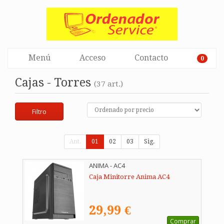
Menú
Acceso
Contacto
0
Cajas - Torres
(37 art.)
Filtro
Ant.
01
02
03
Sig.
ANIMA - AC4
Caja Minitorre Anima AC4
29,99 €
Comprar