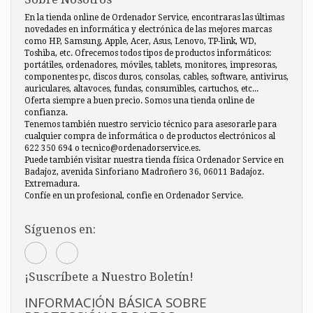
En la tienda online de Ordenador Service, encontraras las últimas
novedades en informática y electrónica de las mejores marcas
como HP, Samsung, Apple, Acer, Asus, Lenovo, TP-link, WD,
Toshiba, etc. Ofrecemos todos tipos de productos informáticos:
portátiles, ordenadores, móviles, tablets, monitores, impresoras,
componentes pc, discos duros, consolas, cables, software, antivirus,
auriculares, altavoces, fundas, consumibles, cartuchos, etc...
Oferta siempre a buen precio. Somos una tienda online de
confianza.
Tenemos también nuestro servicio técnico para asesorarle para
cualquier compra de informática o de productos electrónicos al
622 350 694 o tecnico@ordenadorservice.es.
Puede también visitar nuestra tienda física Ordenador Service en
Badajoz, avenida Sinforiano Madroñero 36, 06011 Badajoz.
Extremadura.
Confíe en un profesional, confie en Ordenador Service.
Síguenos en:
¡Suscríbete a Nuestro Boletín!
INFORMACIÓN BÁSICA SOBRE