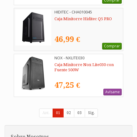
Comprar
HIDITEC - CHA010045
Caja Minitorre Hiditec Q5 PRO
46,99 €
Comprar
NOX - NXLITE030
Caja Minitorre Nox Lite030 con
Fuente 500W
47,25 €
Avísame
Ant.
01
02
03
Sig.
Sobre Nosotros