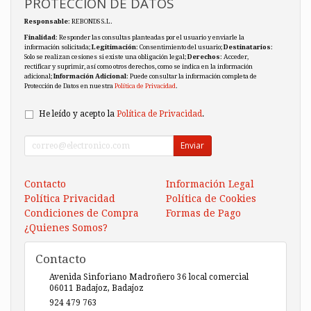
PROTECCIÓN DE DATOS
Responsable
: REBONDS S.L.
Finalidad
: Responder las consultas planteadas por el usuario y enviarle la
información solicitada;
Legitimación
: Consentimiento del usuario;
Destinatarios
:
Solo se realizan cesiones si existe una obligación legal;
Derechos
: Acceder,
rectificar y suprimir, así como otros derechos, como se indica en la información
adicional;
Información Adicional
: Puede consultar la información completa de
Protección de Datos en nuestra
Política de Privacidad
.
He leído y acepto la
Política de Privacidad
.
Enviar
Contacto
Información Legal
Política Privacidad
Política de Cookies
Condiciones de Compra
Formas de Pago
¿Quienes Somos?
Contacto
Avenida Sinforiano Madroñero 36 local comercial
06011
Badajoz
,
Badajoz
924 479 763