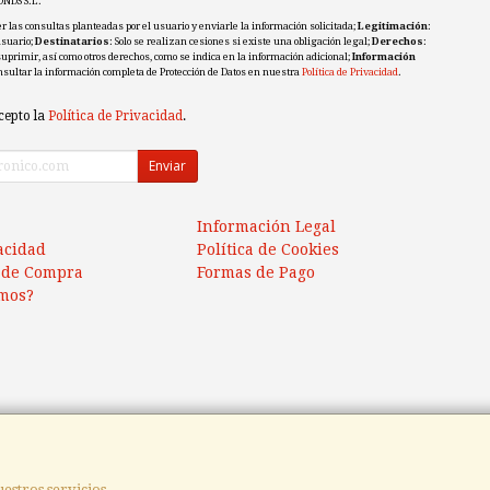
ONDS S.L.
r las consultas planteadas por el usuario y enviarle la información solicitada;
Legitimación
:
usuario;
Destinatarios
: Solo se realizan cesiones si existe una obligación legal;
Derechos
:
 suprimir, así como otros derechos, como se indica en la información adicional;
Información
nsultar la información completa de Protección de Datos en nuestra
Política de Privacidad
.
cepto la
Política de Privacidad
.
Enviar
Información Legal
vacidad
Política de Cookies
 de Compra
Formas de Pago
mos?
estros servicios.