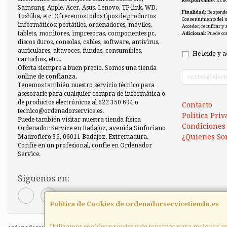
Responsable
: REB
Samsung, Apple, Acer, Asus, Lenovo, TP-link, WD,
Finalidad
: Responde
Toshiba, etc. Ofrecemos todos tipos de productos
Consentimiento del 
informáticos: portátiles, ordenadores, móviles,
Acceder, rectificar y
tablets, monitores, impresoras, componentes pc,
Adicional
: Puede co
discos duros, consolas, cables, software, antivirus,
auriculares, altavoces, fundas, consumibles,
He leído y a
cartuchos, etc...
Oferta siempre a buen precio. Somos una tienda
online de confianza.
Tenemos también nuestro servicio técnico para
asesorarle para cualquier compra de informática o
de productos electrónicos al 622 350 694 o
Contacto
tecnico@ordenadorservice.es.
Política Pri
Puede también visitar nuestra tienda física
Condiciones
Ordenador Service en Badajoz, avenida Sinforiano
¿Quienes So
Madroñero 36, 06011 Badajoz. Extremadura.
Confíe en un profesional, confie en Ordenador
Service.
Síguenos en:
Política de Cookies de ordenadorservicetienda.es
Utilizamos cookies propias y de terceros para mejorar nu