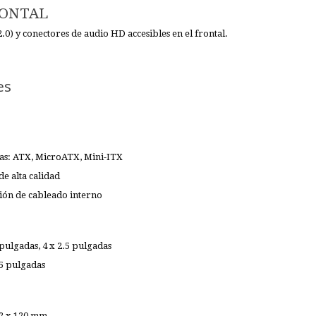
RONTAL
.0) y conectores de audio HD accesibles en el frontal.
es
as: ATX, MicroATX, Mini-ITX
de alta calidad
tión de cableado interno
 pulgadas, 4 x 2.5 pulgadas
25 pulgadas
 2 x 120 mm