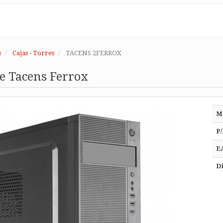
s
Cajas - Torres
TACENS 2FERROX
e Tacens Ferrox
M
P/
E
Di