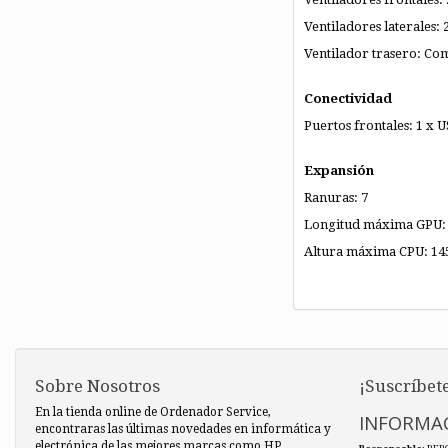
Ventiladores laterales: 
Ventilador trasero: C
Conectividad
Puertos frontales: 1 x 
Expansión
Ranuras: 7
Longitud máxima GPU:
Altura máxima CPU: 1
Sobre Nosotros
¡Suscríbete
En la tienda online de Ordenador Service,
INFORMAC
encontraras las últimas novedades en informática y
electrónica de las mejores marcas como HP,