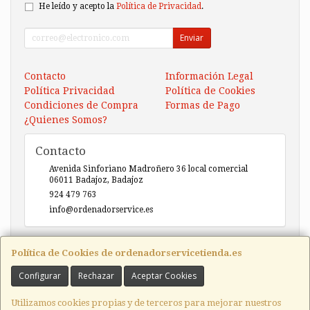
He leído y acepto la
Política de Privacidad
.
Enviar
Contacto
Información Legal
Política Privacidad
Política de Cookies
Condiciones de Compra
Formas de Pago
¿Quienes Somos?
Contacto
Avenida Sinforiano Madroñero 36 local comercial
06011
Badajoz
,
Badajoz
924 479 763
info@ordenadorservice.es
Horario
Política de Cookies de ordenadorservicetienda.es
Lunes-Viernes 9h30-14h00 / 17h00-20h30 Sábado 10h30-
Configurar
Rechazar
Aceptar Cookies
14h00
Utilizamos cookies propias y de terceros para mejorar nuestros