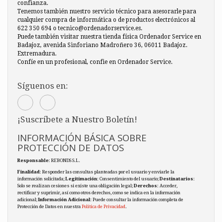
confianza.
Tenemos también nuestro servicio técnico para asesorarle para
cualquier compra de informática o de productos electrónicos al
622 350 694 o tecnico@ordenadorservice.es.
Puede también visitar nuestra tienda física Ordenador Service en
Badajoz, avenida Sinforiano Madroñero 36, 06011 Badajoz.
Extremadura.
Confíe en un profesional, confie en Ordenador Service.
Síguenos en:
¡Suscríbete a Nuestro Boletín!
INFORMACIÓN BÁSICA SOBRE
PROTECCIÓN DE DATOS
Responsable
: REBONDS S.L.
Finalidad
: Responder las consultas planteadas por el usuario y enviarle la
información solicitada;
Legitimación
: Consentimiento del usuario;
Destinatarios
:
Solo se realizan cesiones si existe una obligación legal;
Derechos
: Acceder,
rectificar y suprimir, así como otros derechos, como se indica en la información
adicional;
Información Adicional
: Puede consultar la información completa de
Protección de Datos en nuestra
Política de Privacidad
.