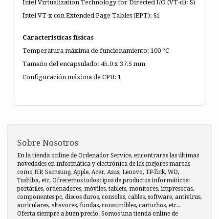
Intel Virtualization Technology for Directed I/O (VT-d): Sí
Intel VT-x con Extended Page Tables (EPT): Sí
Características físicas
Temperatura máxima de funcionamiento: 100 °C
Tamaño del encapsulado: 45.0 x 37.5 mm
Configuración máxima de CPU: 1
Sobre Nosotros
En la tienda online de Ordenador Service, encontraras las últimas
novedades en informática y electrónica de las mejores marcas
como HP, Samsung, Apple, Acer, Asus, Lenovo, TP-link, WD,
Toshiba, etc. Ofrecemos todos tipos de productos informáticos:
portátiles, ordenadores, móviles, tablets, monitores, impresoras,
componentes pc, discos duros, consolas, cables, software, antivirus,
auriculares, altavoces, fundas, consumibles, cartuchos, etc...
Oferta siempre a buen precio. Somos una tienda online de