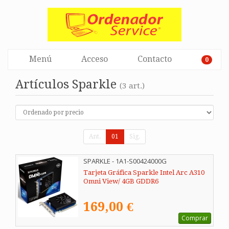
Menú
Acceso
Contacto
0
Artículos Sparkle
(3 art.)
Ant.
01
Sig.
SPARKLE - 1A1-S00424000G
Tarjeta Gráfica Sparkle Intel Arc A310
Omni View/ 4GB GDDR6
169,00 €
Comprar