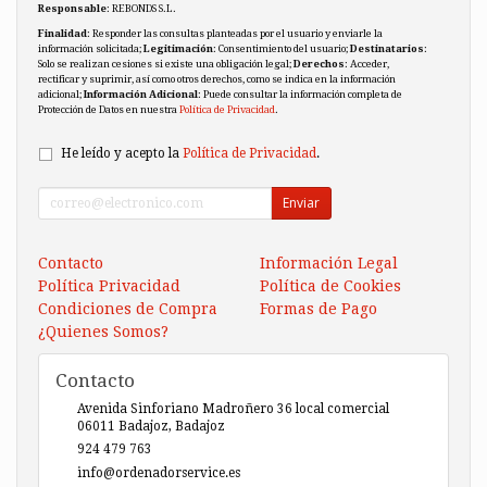
Responsable
: REBONDS S.L.
Finalidad
: Responder las consultas planteadas por el usuario y enviarle la
información solicitada;
Legitimación
: Consentimiento del usuario;
Destinatarios
:
Solo se realizan cesiones si existe una obligación legal;
Derechos
: Acceder,
rectificar y suprimir, así como otros derechos, como se indica en la información
adicional;
Información Adicional
: Puede consultar la información completa de
Protección de Datos en nuestra
Política de Privacidad
.
He leído y acepto la
Política de Privacidad
.
Enviar
Contacto
Información Legal
Política Privacidad
Política de Cookies
Condiciones de Compra
Formas de Pago
¿Quienes Somos?
Contacto
Avenida Sinforiano Madroñero 36 local comercial
06011
Badajoz
,
Badajoz
924 479 763
info@ordenadorservice.es