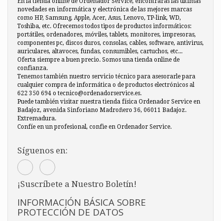
En la tienda online de Ordenador Service, encontraras las últimas
novedades en informática y electrónica de las mejores marcas
como HP, Samsung, Apple, Acer, Asus, Lenovo, TP-link, WD,
Toshiba, etc. Ofrecemos todos tipos de productos informáticos:
portátiles, ordenadores, móviles, tablets, monitores, impresoras,
componentes pc, discos duros, consolas, cables, software, antivirus,
auriculares, altavoces, fundas, consumibles, cartuchos, etc...
Oferta siempre a buen precio. Somos una tienda online de
confianza.
Tenemos también nuestro servicio técnico para asesorarle para
cualquier compra de informática o de productos electrónicos al
622 350 694 o tecnico@ordenadorservice.es.
Puede también visitar nuestra tienda física Ordenador Service en
Badajoz, avenida Sinforiano Madroñero 36, 06011 Badajoz.
Extremadura.
Confíe en un profesional, confie en Ordenador Service.
Síguenos en:
¡Suscríbete a Nuestro Boletín!
INFORMACIÓN BÁSICA SOBRE
PROTECCIÓN DE DATOS