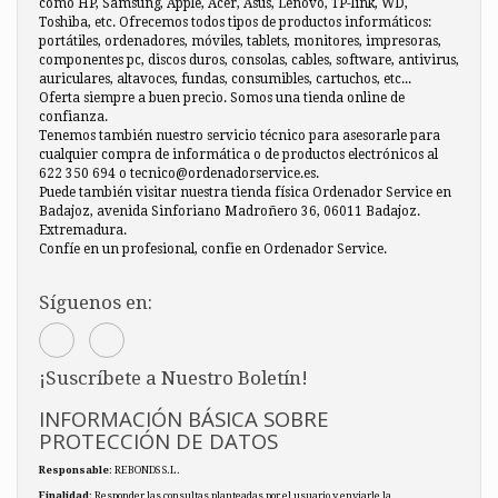
como HP, Samsung, Apple, Acer, Asus, Lenovo, TP-link, WD,
Toshiba, etc. Ofrecemos todos tipos de productos informáticos:
portátiles, ordenadores, móviles, tablets, monitores, impresoras,
componentes pc, discos duros, consolas, cables, software, antivirus,
auriculares, altavoces, fundas, consumibles, cartuchos, etc...
Oferta siempre a buen precio. Somos una tienda online de
confianza.
Tenemos también nuestro servicio técnico para asesorarle para
cualquier compra de informática o de productos electrónicos al
622 350 694 o tecnico@ordenadorservice.es.
Puede también visitar nuestra tienda física Ordenador Service en
Badajoz, avenida Sinforiano Madroñero 36, 06011 Badajoz.
Extremadura.
Confíe en un profesional, confie en Ordenador Service.
Síguenos en:
¡Suscríbete a Nuestro Boletín!
INFORMACIÓN BÁSICA SOBRE
PROTECCIÓN DE DATOS
Responsable
: REBONDS S.L.
Finalidad
: Responder las consultas planteadas por el usuario y enviarle la