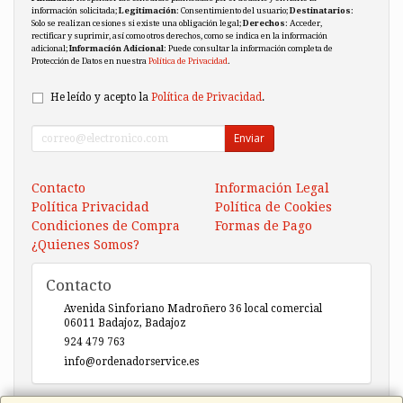
información solicitada;
Legitimación
: Consentimiento del usuario;
Destinatarios
:
Solo se realizan cesiones si existe una obligación legal;
Derechos
: Acceder,
rectificar y suprimir, así como otros derechos, como se indica en la información
adicional;
Información Adicional
: Puede consultar la información completa de
Protección de Datos en nuestra
Política de Privacidad
.
He leído y acepto la
Política de Privacidad
.
Enviar
Contacto
Información Legal
Política Privacidad
Política de Cookies
Condiciones de Compra
Formas de Pago
¿Quienes Somos?
Contacto
Avenida Sinforiano Madroñero 36 local comercial
06011
Badajoz
,
Badajoz
924 479 763
info@ordenadorservice.es