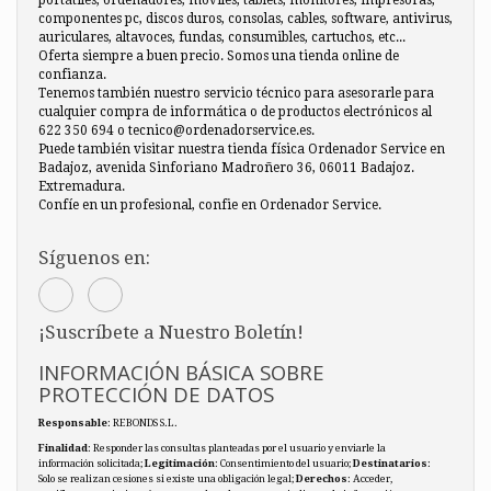
componentes pc, discos duros, consolas, cables, software, antivirus,
auriculares, altavoces, fundas, consumibles, cartuchos, etc...
Oferta siempre a buen precio. Somos una tienda online de
confianza.
Tenemos también nuestro servicio técnico para asesorarle para
cualquier compra de informática o de productos electrónicos al
622 350 694 o tecnico@ordenadorservice.es.
Puede también visitar nuestra tienda física Ordenador Service en
Badajoz, avenida Sinforiano Madroñero 36, 06011 Badajoz.
Extremadura.
Confíe en un profesional, confie en Ordenador Service.
Síguenos en:
¡Suscríbete a Nuestro Boletín!
INFORMACIÓN BÁSICA SOBRE
PROTECCIÓN DE DATOS
Responsable
: REBONDS S.L.
Finalidad
: Responder las consultas planteadas por el usuario y enviarle la
información solicitada;
Legitimación
: Consentimiento del usuario;
Destinatarios
:
Solo se realizan cesiones si existe una obligación legal;
Derechos
: Acceder,