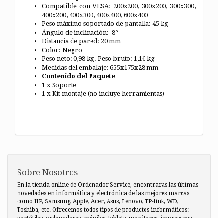
Compatible con VESA: 200x200, 300x200, 300x300,
400x200, 400x300, 400x400, 600x400
Peso máximo soportado de pantalla: 45 kg
Ángulo de inclinación: -8°
Distancia de pared: 20 mm
Color: Negro
Peso neto: 0,98 kg. Peso bruto: 1,16 kg
Medidas del embalaje: 655x175x28 mm
Contenido del Paquete
1 x Soporte
1 x Kit montaje (no incluye herramientas)
Sobre Nosotros
En la tienda online de Ordenador Service, encontraras las últimas
novedades en informática y electrónica de las mejores marcas
como HP, Samsung, Apple, Acer, Asus, Lenovo, TP-link, WD,
Toshiba, etc. Ofrecemos todos tipos de productos informáticos:
portátiles, ordenadores, móviles, tablets, monitores, impresoras,