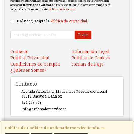
rectificar y suprimir, así como otros derechos, como se indica en la información
adicional;
Información Adicional
: Puede consultar la información completa de
Protección de Datos en nuestra
Política de Privacidad
.
He leído y acepto la
Política de Privacidad
.
Enviar
Contacto
Información Legal
Política Privacidad
Política de Cookies
Condiciones de Compra
Formas de Pago
¿Quienes Somos?
Contacto
Avenida Sinforiano Madroñero 36 local comercial
06011
Badajoz
,
Badajoz
924 479 763
info@ordenadorservice.es
Horario
Política de Cookies de ordenadorservicetienda.es