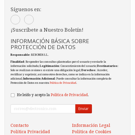
Síguenos en:
¡Suscríbete a Nuestro Boletín!
INFORMACIÓN BÁSICA SOBRE
PROTECCIÓN DE DATOS
Responsable
: REBONDS S.L.
Finalidad
: Responder las consultas planteadas por el usuario y enviarle la
información solicitada;
Legitimación
: Consentimiento del usuario;
Destinatarios
:
Solo se realizan cesiones si existe una obligación legal;
Derechos
: Acceder,
rectificar y suprimir, así como otros derechos, como se indica en la información
adicional;
Información Adicional
: Puede consultar la información completa de
Protección de Datos en nuestra
Política de Privacidad
.
He leído y acepto la
Política de Privacidad
.
Enviar
Contacto
Información Legal
Política Privacidad
Política de Cookies