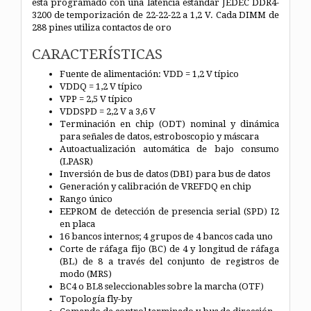
está programado con una latencia estándar JEDEC DDR4-
3200 de temporización de 22-22-22 a 1,2 V. Cada DIMM de
288 pines utiliza contactos de oro
CARACTERÍSTICAS
Fuente de alimentación: VDD = 1,2 V típico
VDDQ = 1,2 V típico
VPP = 2,5 V típico
VDDSPD = 2,2 V a 3,6 V
Terminación en chip (ODT) nominal y dinámica
para
señales de datos, estroboscopio y máscara
Autoactualización automática de bajo consumo
(LPASR)
Inversión de bus de datos (DBI) para bus de datos
Generación y calibración de VREFDQ en chip
Rango único
EEPROM de detección de presencia serial (SPD) I2
en placa
16 bancos internos; 4 grupos de 4 bancos cada uno
Corte de ráfaga fijo (BC) de 4 y longitud de ráfaga
(BL) de 8
a través del conjunto de registros de
modo (MRS)
BC4 o BL8 seleccionables sobre la marcha (OTF)
Topología fly-by