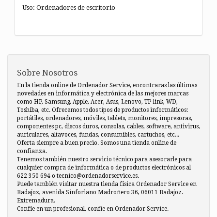
Uso: Ordenadores de escritorio
Sobre Nosotros
En la tienda online de Ordenador Service, encontraras las últimas
novedades en informática y electrónica de las mejores marcas
como HP, Samsung, Apple, Acer, Asus, Lenovo, TP-link, WD,
Toshiba, etc. Ofrecemos todos tipos de productos informáticos:
portátiles, ordenadores, móviles, tablets, monitores, impresoras,
componentes pc, discos duros, consolas, cables, software, antivirus,
auriculares, altavoces, fundas, consumibles, cartuchos, etc...
Oferta siempre a buen precio. Somos una tienda online de
confianza.
Tenemos también nuestro servicio técnico para asesorarle para
cualquier compra de informática o de productos electrónicos al
622 350 694 o tecnico@ordenadorservice.es.
Puede también visitar nuestra tienda física Ordenador Service en
Badajoz, avenida Sinforiano Madroñero 36, 06011 Badajoz.
Extremadura.
Confíe en un profesional, confie en Ordenador Service.