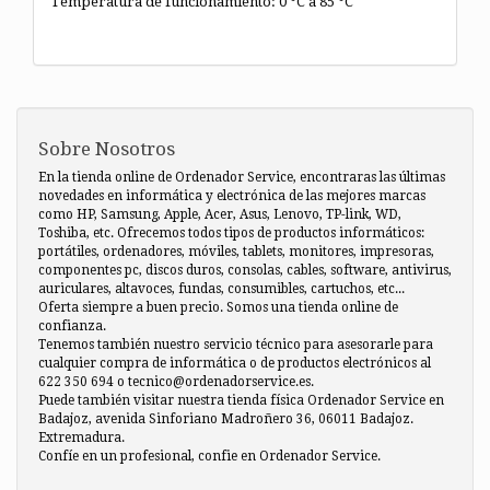
Temperatura de funcionamiento: 0 °C a 85 °C
Sobre Nosotros
En la tienda online de Ordenador Service, encontraras las últimas
novedades en informática y electrónica de las mejores marcas
como HP, Samsung, Apple, Acer, Asus, Lenovo, TP-link, WD,
Toshiba, etc. Ofrecemos todos tipos de productos informáticos:
portátiles, ordenadores, móviles, tablets, monitores, impresoras,
componentes pc, discos duros, consolas, cables, software, antivirus,
auriculares, altavoces, fundas, consumibles, cartuchos, etc...
Oferta siempre a buen precio. Somos una tienda online de
confianza.
Tenemos también nuestro servicio técnico para asesorarle para
cualquier compra de informática o de productos electrónicos al
622 350 694 o tecnico@ordenadorservice.es.
Puede también visitar nuestra tienda física Ordenador Service en
Badajoz, avenida Sinforiano Madroñero 36, 06011 Badajoz.
Extremadura.
Confíe en un profesional, confie en Ordenador Service.