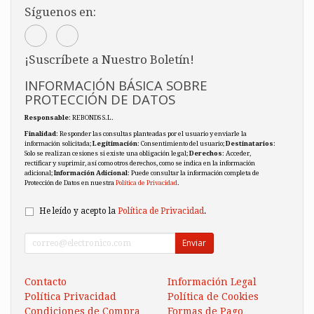
Síguenos en:
¡Suscríbete a Nuestro Boletín!
INFORMACIÓN BÁSICA SOBRE
PROTECCIÓN DE DATOS
Responsable
: REBONDS S.L.
Finalidad
: Responder las consultas planteadas por el usuario y enviarle la
información solicitada;
Legitimación
: Consentimiento del usuario;
Destinatarios
:
Solo se realizan cesiones si existe una obligación legal;
Derechos
: Acceder,
rectificar y suprimir, así como otros derechos, como se indica en la información
adicional;
Información Adicional
: Puede consultar la información completa de
Protección de Datos en nuestra
Política de Privacidad
.
He leído y acepto la
Política de Privacidad
.
Enviar
Contacto
Información Legal
Política Privacidad
Política de Cookies
Condiciones de Compra
Formas de Pago