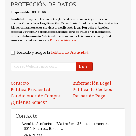
PROTECCIÓN DE DATOS
Responsable
: REBONDS S.L.
Finalidad
: Responder las consultas planteadas por el usuario y enviarle la
información solicitada;
Legitimación
: Consentimiento del usuario;
Destinatarios
:
Solo se realizan cesiones si existe una obligación legal;
Derechos
: Acceder,
rectificar y suprimir, así como otros derechos, como se indica en la información
adicional;
Información Adicional
: Puede consultar la información completa de
Protección de Datos en nuestra
Política de Privacidad
.
He leído y acepto la
Política de Privacidad
.
Enviar
Contacto
Información Legal
Política Privacidad
Política de Cookies
Condiciones de Compra
Formas de Pago
¿Quienes Somos?
Contacto
Avenida Sinforiano Madroñero 36 local comercial
06011
Badajoz
,
Badajoz
924 479 763