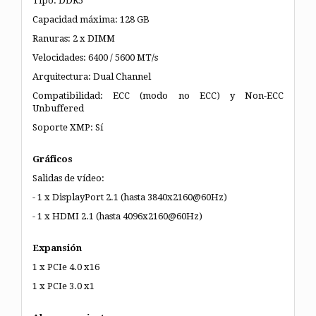
Tipo: DDR5
Capacidad máxima: 128 GB
Ranuras: 2 x DIMM
Velocidades: 6400 / 5600 MT/s
Arquitectura: Dual Channel
Compatibilidad: ECC (modo no ECC) y Non-ECC
Unbuffered
Soporte XMP: Sí
Gráficos
Salidas de vídeo:
- 1 x DisplayPort 2.1 (hasta 3840x2160@60Hz)
- 1 x HDMI 2.1 (hasta 4096x2160@60Hz)
Expansión
1 x PCIe 4.0 x16
1 x PCIe 3.0 x1