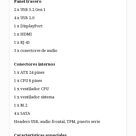
Panel trasero
2 x USB 3.2 Gen 1
4 x USB 2.0
1 x DisplayPort
1 x HDMI
1 x RJ-45
3 x conectores de audio
Conectores internos
1 x ATX 24 pines
1 x CPU 8 pines
1 x ventilador CPU
1 x ventilador sistema
1 x M.2
4 x SATA
Headers USB, audio frontal, TPM, puerto serie
Características especiales