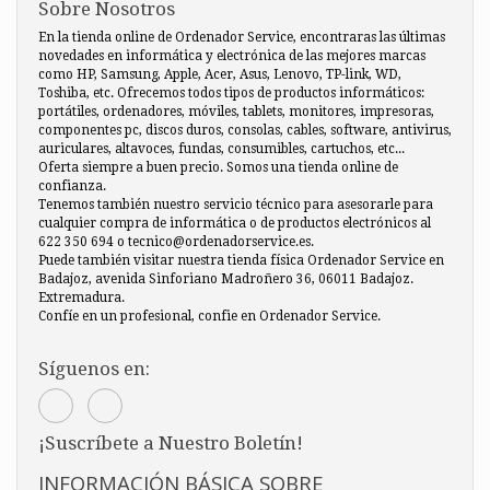
Sobre Nosotros
En la tienda online de Ordenador Service, encontraras las últimas
novedades en informática y electrónica de las mejores marcas
como HP, Samsung, Apple, Acer, Asus, Lenovo, TP-link, WD,
Toshiba, etc. Ofrecemos todos tipos de productos informáticos:
portátiles, ordenadores, móviles, tablets, monitores, impresoras,
componentes pc, discos duros, consolas, cables, software, antivirus,
auriculares, altavoces, fundas, consumibles, cartuchos, etc...
Oferta siempre a buen precio. Somos una tienda online de
confianza.
Tenemos también nuestro servicio técnico para asesorarle para
cualquier compra de informática o de productos electrónicos al
622 350 694 o tecnico@ordenadorservice.es.
Puede también visitar nuestra tienda física Ordenador Service en
Badajoz, avenida Sinforiano Madroñero 36, 06011 Badajoz.
Extremadura.
Confíe en un profesional, confie en Ordenador Service.
Síguenos en:
¡Suscríbete a Nuestro Boletín!
INFORMACIÓN BÁSICA SOBRE