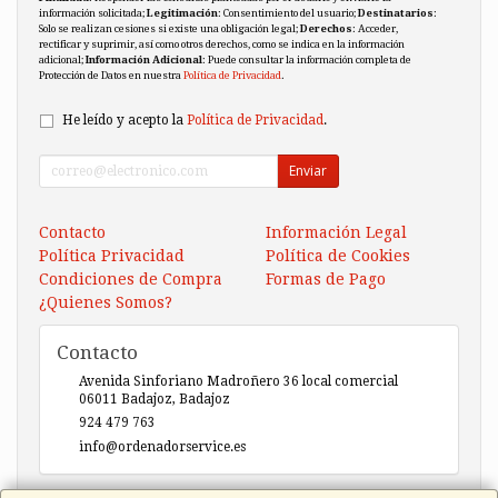
información solicitada;
Legitimación
: Consentimiento del usuario;
Destinatarios
:
Solo se realizan cesiones si existe una obligación legal;
Derechos
: Acceder,
rectificar y suprimir, así como otros derechos, como se indica en la información
adicional;
Información Adicional
: Puede consultar la información completa de
Protección de Datos en nuestra
Política de Privacidad
.
He leído y acepto la
Política de Privacidad
.
Enviar
Contacto
Información Legal
Política Privacidad
Política de Cookies
Condiciones de Compra
Formas de Pago
¿Quienes Somos?
Contacto
Avenida Sinforiano Madroñero 36 local comercial
06011
Badajoz
,
Badajoz
924 479 763
info@ordenadorservice.es