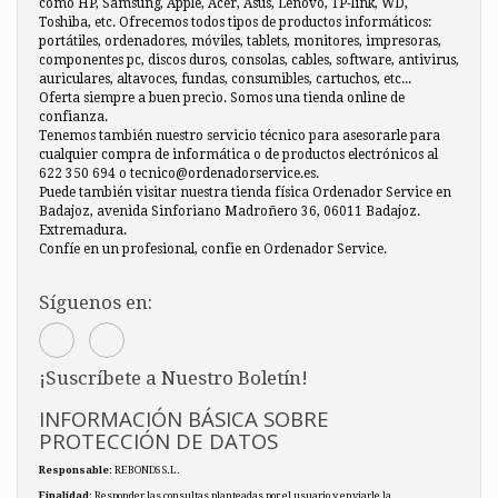
como HP, Samsung, Apple, Acer, Asus, Lenovo, TP-link, WD,
Toshiba, etc. Ofrecemos todos tipos de productos informáticos:
portátiles, ordenadores, móviles, tablets, monitores, impresoras,
componentes pc, discos duros, consolas, cables, software, antivirus,
auriculares, altavoces, fundas, consumibles, cartuchos, etc...
Oferta siempre a buen precio. Somos una tienda online de
confianza.
Tenemos también nuestro servicio técnico para asesorarle para
cualquier compra de informática o de productos electrónicos al
622 350 694 o tecnico@ordenadorservice.es.
Puede también visitar nuestra tienda física Ordenador Service en
Badajoz, avenida Sinforiano Madroñero 36, 06011 Badajoz.
Extremadura.
Confíe en un profesional, confie en Ordenador Service.
Síguenos en:
¡Suscríbete a Nuestro Boletín!
INFORMACIÓN BÁSICA SOBRE
PROTECCIÓN DE DATOS
Responsable
: REBONDS S.L.
Finalidad
: Responder las consultas planteadas por el usuario y enviarle la