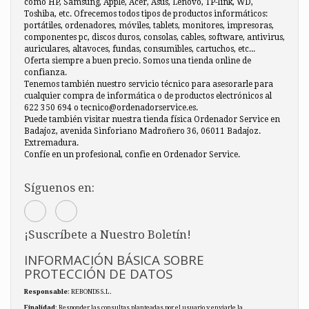
como HP, Samsung, Apple, Acer, Asus, Lenovo, TP-link, WD,
Toshiba, etc. Ofrecemos todos tipos de productos informáticos:
portátiles, ordenadores, móviles, tablets, monitores, impresoras,
componentes pc, discos duros, consolas, cables, software, antivirus,
auriculares, altavoces, fundas, consumibles, cartuchos, etc...
Oferta siempre a buen precio. Somos una tienda online de
confianza.
Tenemos también nuestro servicio técnico para asesorarle para
cualquier compra de informática o de productos electrónicos al
622 350 694 o tecnico@ordenadorservice.es.
Puede también visitar nuestra tienda física Ordenador Service en
Badajoz, avenida Sinforiano Madroñero 36, 06011 Badajoz.
Extremadura.
Confíe en un profesional, confie en Ordenador Service.
Síguenos en:
¡Suscríbete a Nuestro Boletín!
INFORMACIÓN BÁSICA SOBRE
PROTECCIÓN DE DATOS
Responsable
: REBONDS S.L.
Finalidad
: Responder las consultas planteadas por el usuario y enviarle la