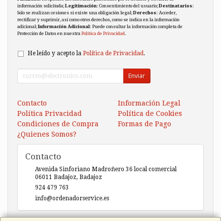
información solicitada;
Legitimación
: Consentimiento del usuario;
Destinatarios
:
Solo se realizan cesiones si existe una obligación legal;
Derechos
: Acceder,
rectificar y suprimir, así como otros derechos, como se indica en la información
adicional;
Información Adicional
: Puede consultar la información completa de
Protección de Datos en nuestra
Política de Privacidad
.
He leído y acepto la
Política de Privacidad
.
Enviar
Contacto
Información Legal
Política Privacidad
Política de Cookies
Condiciones de Compra
Formas de Pago
¿Quienes Somos?
Contacto
Avenida Sinforiano Madroñero 36 local comercial
06011
Badajoz
,
Badajoz
924 479 763
info@ordenadorservice.es