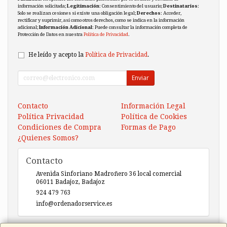
información solicitada;
Legitimación
: Consentimiento del usuario;
Destinatarios
:
Solo se realizan cesiones si existe una obligación legal;
Derechos
: Acceder,
rectificar y suprimir, así como otros derechos, como se indica en la información
adicional;
Información Adicional
: Puede consultar la información completa de
Protección de Datos en nuestra
Política de Privacidad
.
He leído y acepto la
Política de Privacidad
.
Enviar
Contacto
Información Legal
Política Privacidad
Política de Cookies
Condiciones de Compra
Formas de Pago
¿Quienes Somos?
Contacto
Avenida Sinforiano Madroñero 36 local comercial
06011
Badajoz
,
Badajoz
924 479 763
info@ordenadorservice.es