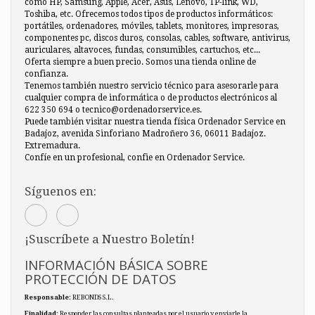
como HP, Samsung, Apple, Acer, Asus, Lenovo, TP-link, WD,
Toshiba, etc. Ofrecemos todos tipos de productos informáticos:
portátiles, ordenadores, móviles, tablets, monitores, impresoras,
componentes pc, discos duros, consolas, cables, software, antivirus,
auriculares, altavoces, fundas, consumibles, cartuchos, etc...
Oferta siempre a buen precio. Somos una tienda online de
confianza.
Tenemos también nuestro servicio técnico para asesorarle para
cualquier compra de informática o de productos electrónicos al
622 350 694 o tecnico@ordenadorservice.es.
Puede también visitar nuestra tienda física Ordenador Service en
Badajoz, avenida Sinforiano Madroñero 36, 06011 Badajoz.
Extremadura.
Confíe en un profesional, confie en Ordenador Service.
Síguenos en:
¡Suscríbete a Nuestro Boletín!
INFORMACIÓN BÁSICA SOBRE
PROTECCIÓN DE DATOS
Responsable
: REBONDS S.L.
Finalidad
: Responder las consultas planteadas por el usuario y enviarle la