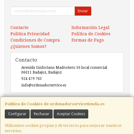
Enviar
Contacto
Información Legal
Política Privacidad
Política de Cookies
Condiciones de Compra
Formas de Pago
¿Quienes Somos?
Contacto
Avenida Sinforiano Madroñero 36 local comercial
06011
Badajoz
,
Badajoz
924 479 763
info@ordenadorservice.es
Horario
Política de Cookies de ordenadorservicetienda.es
Lunes-Viernes 9h30-14h00 / 17h00-20h30 Sábado 10h30-
Configurar
Rechazar
Aceptar Cookies
14h00
Utilizamos cookies propias y de terceros para mejorar nuestros
servicios.