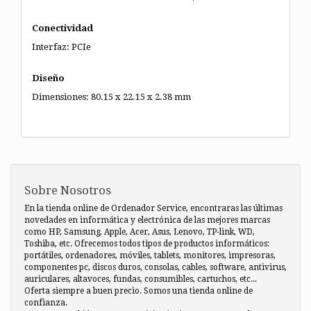
Conectividad
Interfaz: PCIe
Diseño
Dimensiones: 80.15 x 22.15 x 2.38 mm
Sobre Nosotros
En la tienda online de Ordenador Service, encontraras las últimas
novedades en informática y electrónica de las mejores marcas
como HP, Samsung, Apple, Acer, Asus, Lenovo, TP-link, WD,
Toshiba, etc. Ofrecemos todos tipos de productos informáticos:
portátiles, ordenadores, móviles, tablets, monitores, impresoras,
componentes pc, discos duros, consolas, cables, software, antivirus,
auriculares, altavoces, fundas, consumibles, cartuchos, etc...
Oferta siempre a buen precio. Somos una tienda online de
confianza.