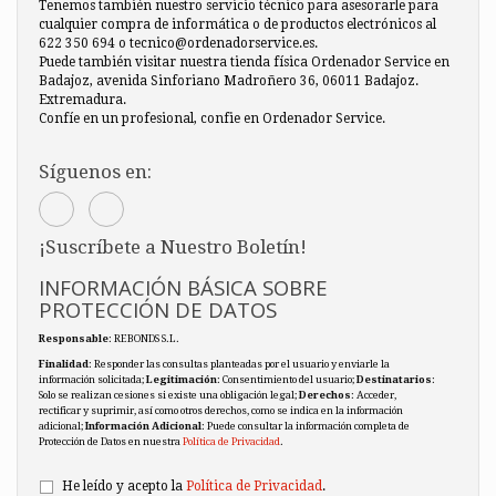
Tenemos también nuestro servicio técnico para asesorarle para
cualquier compra de informática o de productos electrónicos al
622 350 694 o tecnico@ordenadorservice.es.
Puede también visitar nuestra tienda física Ordenador Service en
Badajoz, avenida Sinforiano Madroñero 36, 06011 Badajoz.
Extremadura.
Confíe en un profesional, confie en Ordenador Service.
Síguenos en:
¡Suscríbete a Nuestro Boletín!
INFORMACIÓN BÁSICA SOBRE
PROTECCIÓN DE DATOS
Responsable
: REBONDS S.L.
Finalidad
: Responder las consultas planteadas por el usuario y enviarle la
información solicitada;
Legitimación
: Consentimiento del usuario;
Destinatarios
:
Solo se realizan cesiones si existe una obligación legal;
Derechos
: Acceder,
rectificar y suprimir, así como otros derechos, como se indica en la información
adicional;
Información Adicional
: Puede consultar la información completa de
Protección de Datos en nuestra
Política de Privacidad
.
He leído y acepto la
Política de Privacidad
.