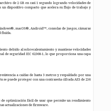
archivo de 2 GB en casi 1 segundo logrando velocidades de
n un dispositivo compacto que acelera su flujo de trabajo y
s Windows®, macOS®, Android™, consolas de juegos, cámaras
 fluida.
ento debido al sobrecalentamiento y mantiene velocidades
nal de seguridad IEC 62368-1, lo que proporciona una capa
esistencia a caídas de hasta 3 metros y respaldado por una
bién se puede proteger con una contraseña cifrada AES de 256
 de optimización fácil de usar que permite un rendimiento
imas actualizaciones de firmware.