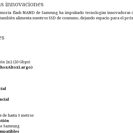
as innovaciones
emoria flash NAND de Samsung ha impulsado tecnologías innovadoras qu
también alimenta nuestros SSD de consumo, dejando espacio para el pró
es
ón 2x2 (20 Gbps)
choxAltoxLargo)
ial
ncial
as de hasta 3 metros
stión
de Samsung
ompatibles