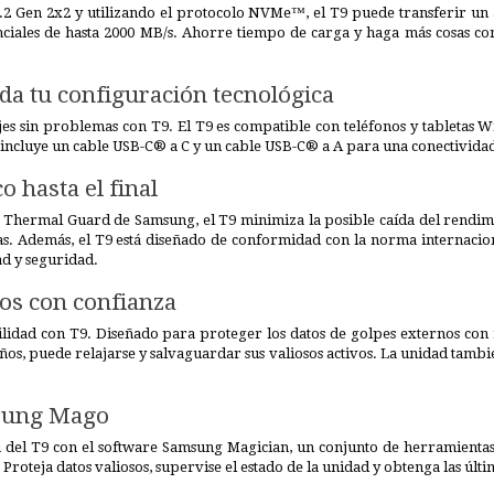
.2 Gen 2x2 y utilizando el protocolo NVMe™, el T9 puede transferir un 
enciales de hasta 2000 MB/s. Ahorre tiempo de carga y haga más cosas co
da tu configuración tecnológica
jes sin problemas con T9. El T9 es compatible con teléfonos y tableta
incluye un cable USB-C® a C y un cable USB-C® a A para una conectividad
 hasta el final
Thermal Guard de Samsung, el T9 minimiza la posible caída del rendimi
as. Además, el T9 está diseñado de conformidad con la norma internacio
ad y seguridad.
tos con confianza
lidad con T9. Diseñado para proteger los datos de golpes externos con r
años, puede relajarse y salvaguardar sus valiosos activos. La unidad tam
sung Mago
a del T9 con el software Samsung Magician, un conjunto de herramientas
 Proteja datos valiosos, supervise el estado de la unidad y obtenga las últ