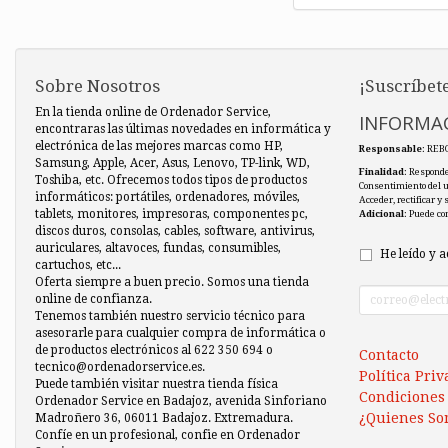
Sobre Nosotros
¡Suscríbete
En la tienda online de Ordenador Service,
INFORMAC
encontraras las últimas novedades en informática y
electrónica de las mejores marcas como HP,
Responsable
: REB
Samsung, Apple, Acer, Asus, Lenovo, TP-link, WD,
Finalidad
: Responde
Toshiba, etc. Ofrecemos todos tipos de productos
Consentimiento del 
informáticos: portátiles, ordenadores, móviles,
Acceder, rectificar y
tablets, monitores, impresoras, componentes pc,
Adicional
: Puede co
discos duros, consolas, cables, software, antivirus,
auriculares, altavoces, fundas, consumibles,
He leído y a
cartuchos, etc...
Oferta siempre a buen precio. Somos una tienda
online de confianza.
Tenemos también nuestro servicio técnico para
asesorarle para cualquier compra de informática o
de productos electrónicos al 622 350 694 o
Contacto
tecnico@ordenadorservice.es.
Política Pri
Puede también visitar nuestra tienda física
Condiciones
Ordenador Service en Badajoz, avenida Sinforiano
¿Quienes So
Madroñero 36, 06011 Badajoz. Extremadura.
Confíe en un profesional, confie en Ordenador