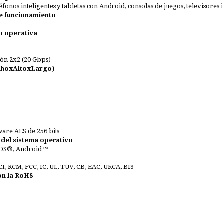
eléfonos inteligentes y tabletas con Android, consolas de juegos, televisores
e funcionamiento
o operativa
ón 2x2 (20 Gbps)
choxAltoxLargo)
are AES de 256 bits
 del sistema operativo
OS®, Android™
CI, RCM, FCC, IC, UL, TUV, CB, EAC, UKCA, BIS
n la RoHS