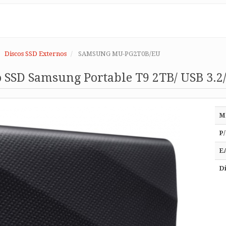
Discos SSD Externos
SAMSUNG MU-PG2T0B/EU
 SSD Samsung Portable T9 2TB/ USB 3.2
M
P/
E
Di