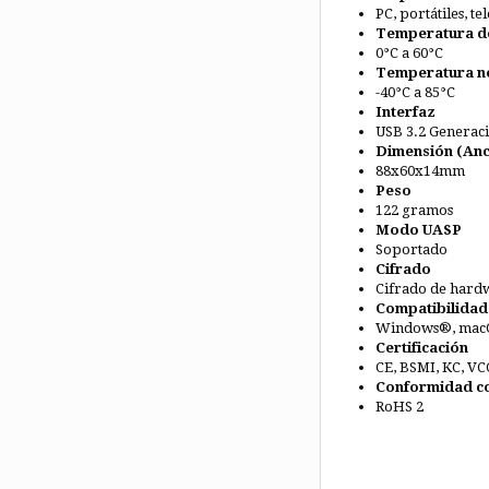
PC, portátiles, t
Temperatura d
0°C a 60°C
Temperatura n
-40°C a 85°C
Interfaz
USB 3.2 Generaci
Dimensión (An
88x60x14mm
Peso
122 gramos
Modo UASP
Soportado
Cifrado
Cifrado de hardw
Compatibilidad
Windows®, mac
Certificación
CE, BSMI, KC, VC
Conformidad co
RoHS 2