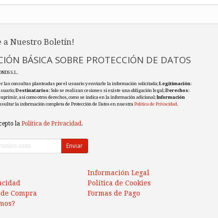
 a Nuestro Boletín!
IÓN BÁSICA SOBRE PROTECCIÓN DE DATOS
ONDS S.L.
r las consultas planteadas por el usuario y enviarle la información solicitada;
Legitimación
:
usuario;
Destinatarios
: Solo se realizan cesiones si existe una obligación legal;
Derechos
:
 suprimir, así como otros derechos, como se indica en la información adicional;
Información
nsultar la información completa de Protección de Datos en nuestra
Política de Privacidad
.
cepto la
Política de Privacidad
.
Enviar
Información Legal
vacidad
Política de Cookies
 de Compra
Formas de Pago
mos?