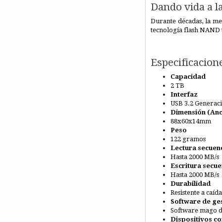
Dando vida a l
Durante décadas, la m
tecnología flash NAND 
Especificacion
Capacidad
2 TB
Interfaz
USB 3.2 Generaci
Dimensión (An
88x60x14mm
Peso
122 gramos
Lectura secuenc
Hasta 2000 MB/s
Escritura secue
Hasta 2000 MB/s
Durabilidad
Resistente a caíd
Software de ge
Software mago 
Dispositivos c