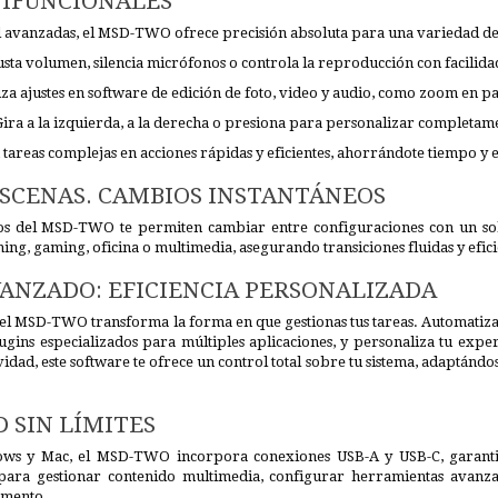
IFUNCIONALES
l avanzadas, el MSD-TWO ofrece precisión absoluta para una variedad de
sta volumen, silencia micrófonos o controla la reproducción con facilida
za ajustes en software de edición de foto, video y audio, como zoom en p
Gira a la izquierda, a la derecha o presiona para personalizar completam
 tareas complejas en acciones rápidas y eficientes, ahorrándote tiempo y 
ESCENAS. CAMBIOS INSTANTÁNEOS
os del MSD-TWO te permiten cambiar entre configuraciones con un solo
ing, gaming, oficina o multimedia, asegurando transiciones fluidas y efici
ANZADO: EFICIENCIA PERSONALIZADA
el MSD-TWO transforma la forma en que gestionas tus tareas. Automatiza 
lugins especializados para múltiples aplicaciones, y personaliza tu exp
dad, este software te ofrece un control total sobre tu sistema, adaptánd
 SIN LÍMITES
s y Mac, el MSD-TWO incorpora conexiones USB-A y USB-C, garantizan
para gestionar contenido multimedia, configurar herramientas avanza
omento.