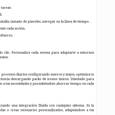
 tareas:
d.
antalla, tamaño de pinceles, navegar en la línea de tiempo…
ente cada acción.
esfuerzo.
 clic. Personaliza cada escena para adaptarte a entornos
entes.
procesos diarios configurando macros y atajos, optimiza tu
eriencia descargando packs de iconos únicos. Diseñado para
ose a tus necesidades y permitiéndote ahorrar tiempo en cada
do una integración fluida con cualquier sistema. Es la
das o crear escenarios personalizados, adaptándose a tus