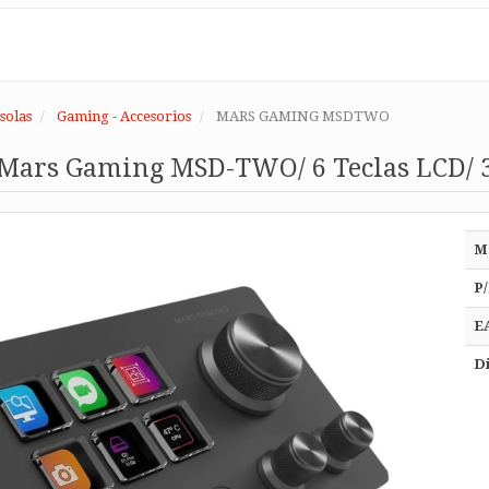
solas
Gaming - Accesorios
MARS GAMING MSDTWO
 Mars Gaming MSD-TWO/ 6 Teclas LCD/ 3
M
P/
E
Di