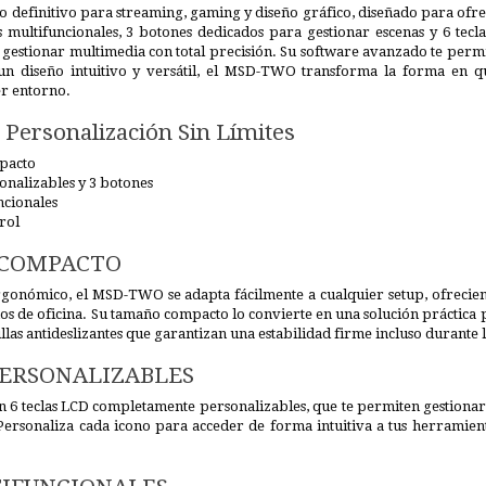
 definitivo para streaming, gaming y diseño gráfico, diseñado para ofrec
multifuncionales, 3 botones dedicados para gestionar escenas y 6 tecla
 gestionar multimedia con total precisión. Su software avanzado te perm
un diseño intuitivo y versátil, el MSD-TWO transforma la forma en que
er entorno.
y Personalización Sin Límites
pacto
onalizables y 3 botones
ncionales
rol
 COMPACTO
ergonómico, el MSD-TWO se adapta fácilmente a cualquier setup, ofreci
os de oficina. Su tamaño compacto lo convierte en una solución práctica p
as antideslizantes que garantizan una estabilidad firme incluso durante l
PERSONALIZABLES
6 teclas LCD completamente personalizables, que te permiten gestionar a
Personaliza cada icono para acceder de forma intuitiva a tus herramient