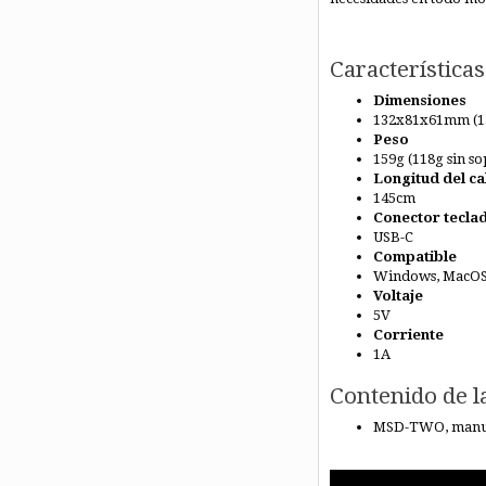
Características
Dimensiones
132x81x61mm (1
Peso
159g (118g sin s
Longitud del ca
145cm
Conector tecla
USB-C
Compatible
Windows, MacO
Voltaje
5V
Corriente
1A
Contenido de la
MSD-TWO, manual