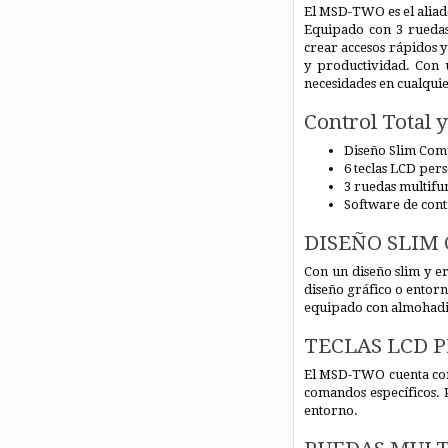
El MSD-TWO es el aliado
Equipado con 3 ruedas 
crear accesos rápidos y
y productividad. Con 
necesidades en cualqui
Control Total 
Diseño Slim Com
6 teclas LCD pers
3 ruedas multifu
Software de cont
DISEÑO SLIM
Con un diseño slim y 
diseño gráfico o entorn
equipado con almohadill
TECLAS LCD 
El MSD-TWO cuenta con 
comandos específicos. 
entorno.