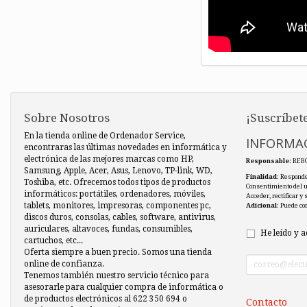
Sobre Nosotros
¡Suscríbete
En la tienda online de Ordenador Service,
INFORMAC
encontraras las últimas novedades en informática y
electrónica de las mejores marcas como HP,
Responsable
: REB
Samsung, Apple, Acer, Asus, Lenovo, TP-link, WD,
Finalidad
: Responde
Toshiba, etc. Ofrecemos todos tipos de productos
Consentimiento del 
informáticos: portátiles, ordenadores, móviles,
Acceder, rectificar y
tablets, monitores, impresoras, componentes pc,
Adicional
: Puede co
discos duros, consolas, cables, software, antivirus,
auriculares, altavoces, fundas, consumibles,
He leído y a
cartuchos, etc...
Oferta siempre a buen precio. Somos una tienda
online de confianza.
Tenemos también nuestro servicio técnico para
asesorarle para cualquier compra de informática o
de productos electrónicos al 622 350 694 o
Contacto