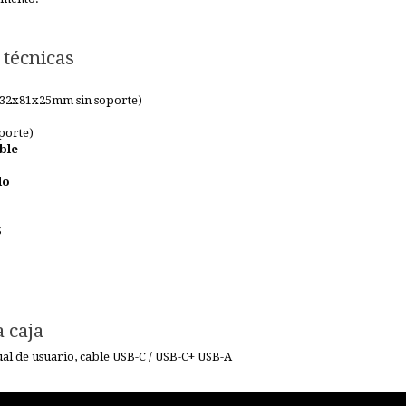
 técnicas
32x81x25mm sin soporte)
oporte)
ble
do
S
 caja
 de usuario, cable USB-C / USB-C+ USB-A