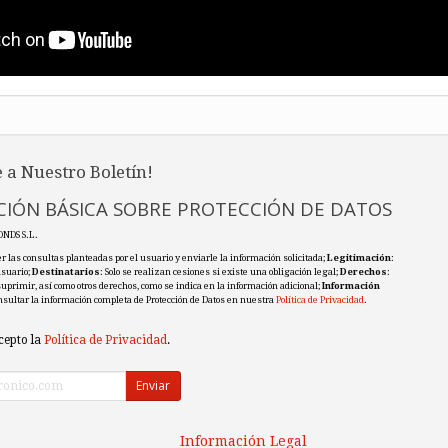
 a Nuestro Boletín!
IÓN BÁSICA SOBRE PROTECCIÓN DE DATOS
ONDS S.L.
r las consultas planteadas por el usuario y enviarle la información solicitada;
Legitimación
:
usuario;
Destinatarios
: Solo se realizan cesiones si existe una obligación legal;
Derechos
:
 suprimir, así como otros derechos, como se indica en la información adicional;
Información
nsultar la información completa de Protección de Datos en nuestra
Política de Privacidad
.
cepto la
Política de Privacidad
.
Enviar
Información Legal