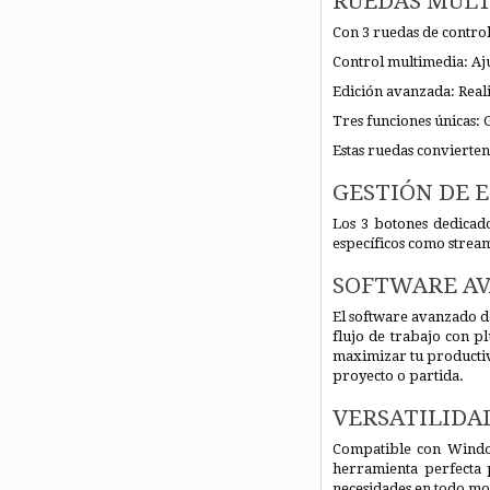
RUEDAS MULT
Con 3 ruedas de contro
Control multimedia: Aju
Edición avanzada: Reali
Tres funciones únicas: 
Estas ruedas convierten
GESTIÓN DE 
Los 3 botones dedicad
específicos como stream
SOFTWARE AV
El software avanzado d
flujo de trabajo con p
maximizar tu productivi
proyecto o partida.
VERSATILIDAD
Compatible con Window
herramienta perfecta 
necesidades en todo m