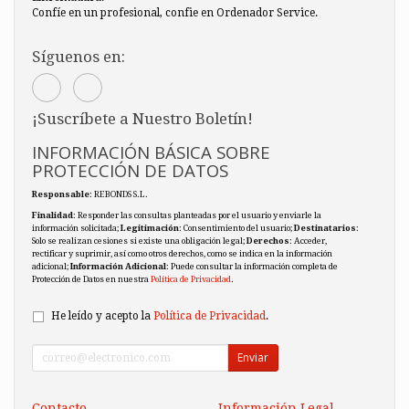
Confíe en un profesional, confie en Ordenador Service.
Síguenos en:
¡Suscríbete a Nuestro Boletín!
INFORMACIÓN BÁSICA SOBRE
PROTECCIÓN DE DATOS
Responsable
: REBONDS S.L.
Finalidad
: Responder las consultas planteadas por el usuario y enviarle la
información solicitada;
Legitimación
: Consentimiento del usuario;
Destinatarios
:
Solo se realizan cesiones si existe una obligación legal;
Derechos
: Acceder,
rectificar y suprimir, así como otros derechos, como se indica en la información
adicional;
Información Adicional
: Puede consultar la información completa de
Protección de Datos en nuestra
Política de Privacidad
.
He leído y acepto la
Política de Privacidad
.
Enviar
Contacto
Información Legal