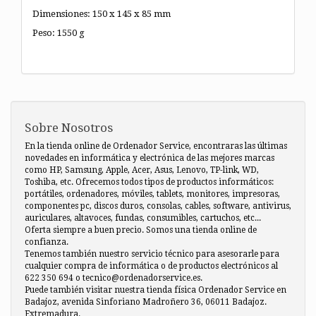
Dimensiones: 150 x 145 x 85 mm
Peso: 1550 g
Sobre Nosotros
En la tienda online de Ordenador Service, encontraras las últimas
novedades en informática y electrónica de las mejores marcas
como HP, Samsung, Apple, Acer, Asus, Lenovo, TP-link, WD,
Toshiba, etc. Ofrecemos todos tipos de productos informáticos:
portátiles, ordenadores, móviles, tablets, monitores, impresoras,
componentes pc, discos duros, consolas, cables, software, antivirus,
auriculares, altavoces, fundas, consumibles, cartuchos, etc...
Oferta siempre a buen precio. Somos una tienda online de
confianza.
Tenemos también nuestro servicio técnico para asesorarle para
cualquier compra de informática o de productos electrónicos al
622 350 694 o tecnico@ordenadorservice.es.
Puede también visitar nuestra tienda física Ordenador Service en
Badajoz, avenida Sinforiano Madroñero 36, 06011 Badajoz.
Extremadura.