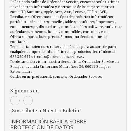
En la tienda online de Ordenador Service, encontraras las últimas
novedades en informática y electrónica de las mejores marcas
como HP, Samsung, Apple, Acer, Asus, Lenovo, TP-link, WD,
Toshiba, etc. Ofrecemos todos tipos de productos informáticos:
portátiles, ordenadores, móviles, tablets, monitores, impresoras,
componentes pc, discos duros, consolas, cables, software, antivirus,
auriculares, altavoces, fundas, consumibles, cartuchos, etc...
Oferta siempre a buen precio. Somos una tienda online de
confianza.
Tenemos también nuestro servicio técnico para asesorarle para
cualquier compra de informática o de productos electrónicos al
622 350 694 o tecnico@ordenadorservice.es.
Puede también visitar nuestra tienda física Ordenador Service en
Badajoz, avenida Sinforiano Madroñero 36, 06011 Badajoz.
Extremadura.
Confíe en un profesional, confie en Ordenador Service.
Síguenos en:
¡Suscríbete a Nuestro Boletín!
INFORMACIÓN BÁSICA SOBRE
PROTECCIÓN DE DATOS