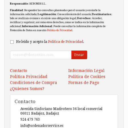
Responsable
: REBONDS S.L.
Finalidad
: Responder las consultas planteadas por el usuario y enviarle la
información solicitada;
Legitimación
: Consentimiento del usuario;
Destinatarios
:
Solo se realizan cesiones si existe una obligación legal;
Derechos
: Acceder,
rectificar y suprimir, así como otros derechos, como se indica en la información
adicional;
Información Adicional
: Puede consultar la información completa de
Protección de Datos en nuestra
Política de Privacidad
.
He leído y acepto la
Política de Privacidad
.
Enviar
Contacto
Información Legal
Política Privacidad
Política de Cookies
Condiciones de Compra
Formas de Pago
¿Quienes Somos?
Contacto
Avenida Sinforiano Madroñero 36 local comercial
06011
Badajoz
,
Badajoz
924 479 763
info@ordenadorservice.es