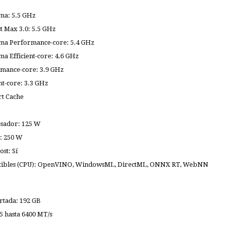
ma: 5.5 GHz
 Max 3.0: 5.5 GHz
ma Performance-core: 5.4 GHz
a Efficient-core: 4.6 GHz
rmance-core: 3.9 GHz
nt-core: 3.3 GHz
rt Cache
esador: 125 W
: 250 W
st: Sí
ibles (CPU): OpenVINO, WindowsML, DirectML, ONNX RT, WebNN
tada: 192 GB
 hasta 6400 MT/s