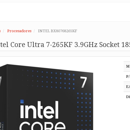
s
Procesadores
INTEL BX80768265KF
tel Core Ultra 7-265KF 3.9GHz Socket 18
M
P/
E
Di