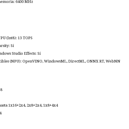
memoria: 6400 MHz
U (Int8): 13 TOPS
sity: Sí
dows Studio Effects: Sí
ibles (NPU): OpenVINO, WindowsML, DirectML, ONNX RT, WebNN
 8
hasta 1x16+2x4, 2x8+2x4, 1x8+4x4
4