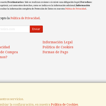
usuario;
Destinatarios
: Solo se realizan cesiones si existe una obligación legal;
Derechos
:
 suprimir, así como otros derechos, como se indica en la información adicional;
Información
nsultar la información completa de Protección de Datos en nuestra
Política de Privacidad
.
cepto la
Política de Privacidad
.
Enviar
Información Legal
vacidad
Política de Cookies
 de Compra
Formas de Pago
mos?
estros servicios.
mbiar la configuración, en nuestra
Política de Cookies
.
 C.I.F.: B06465835 - Tfno: 924 479 763 / 622 350 694