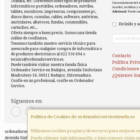
Toshiba, etc. Ofrecemos todos tipos de productos
Consentimiento del 
informáticos: portátiles, ordenadores, móviles,
Acceder, rectificar y
tablets, monitores, impresoras, componentes pc,
Adicional
: Puede co
discos duros, consolas, cables, software, antivirus,
auriculares, altavoces, fundas, consumibles,
He leído y a
cartuchos, etc...
Oferta siempre a buen precio. Somos una tienda
online de confianza.
Tenemos también nuestro servicio técnico para
asesorarle para cualquier compra de informática o
de productos electrónicos al 622 350 694 o
Contacto
tecnico@ordenadorservice.es.
Política Pri
Puede también visitar nuestra tienda física
Condiciones
Ordenador Service en Badajoz, avenida Sinforiano
¿Quienes So
Madroñero 36, 06011 Badajoz. Extremadura.
Confíe en un profesional, confie en Ordenador
Service.
Síguenos en:
Política de Cookies de ordenadorservicetienda.es
Utilizamos cookies propias y de terceros para mejorar nu
ordenadorservicetienda.es © 2026
Puede obtener más información, o bien conocer cómo ca
Avenida Sinforiano Madroñero 36 local comercial, 06011, Badajoz, España. -