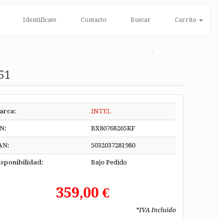
Identifícate
Contacto
Buscar
Carrito
51
arca:
INTEL
N:
BX80768265KF
AN:
5032037281980
sponibilidad:
Bajo Pedido
359,00 €
*IVA Incluido