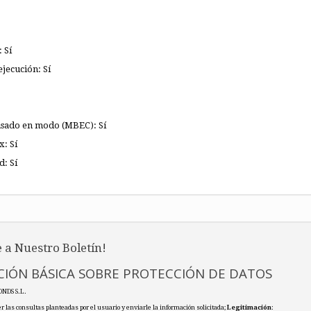
 Sí
ejecución: Sí
asado en modo (MBEC): Sí
x: Sí
d: Sí
 a Nuestro Boletín!
IÓN BÁSICA SOBRE PROTECCIÓN DE DATOS
ONDS S.L.
r las consultas planteadas por el usuario y enviarle la información solicitada;
Legitimación
: