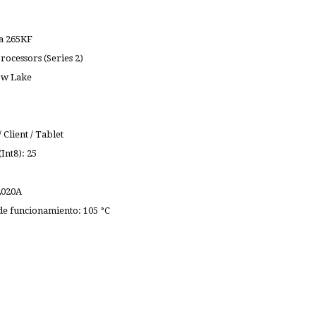
ra 265KF
Processors (Series 2)
ow Lake
 Client / Tablet
nt8): 25
2020A
 funcionamiento: 105 °C