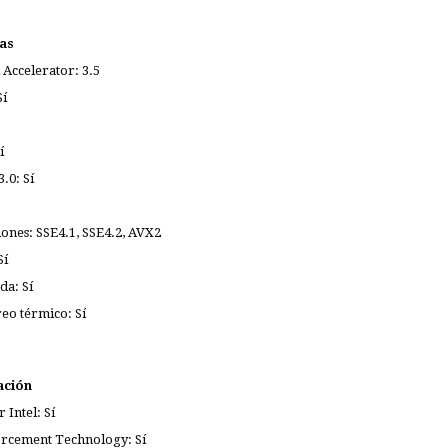
as
 Accelerator: 3.5
Sí
í
.0: Sí
iones: SSE4.1, SSE4.2, AVX2
Sí
da: Sí
eo térmico: Sí
ación
 Intel: Sí
orcement Technology: Sí