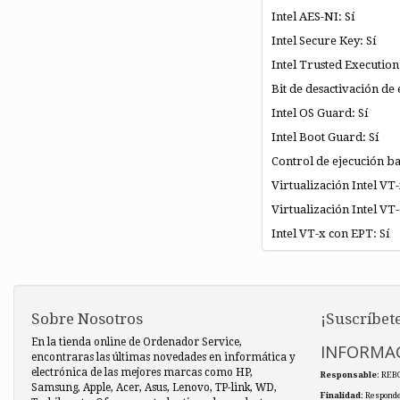
Intel AES-NI: Sí
Intel Secure Key: Sí
Intel Trusted Execution:
Bit de desactivación de 
Intel OS Guard: Sí
Intel Boot Guard: Sí
Control de ejecución b
Virtualización Intel VT-
Virtualización Intel VT-
Intel VT-x con EPT: Sí
Sobre Nosotros
¡Suscríbete
En la tienda online de Ordenador Service,
INFORMAC
encontraras las últimas novedades en informática y
electrónica de las mejores marcas como HP,
Responsable
: REB
Samsung, Apple, Acer, Asus, Lenovo, TP-link, WD,
Finalidad
: Responde