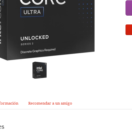
formación
Recomendar a un amigo
es