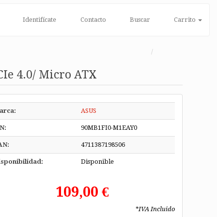
Identifícate
Contacto
Buscar
Carrito
Ie 4.0/ Micro ATX
arca:
ASUS
N:
90MB1FI0-M1EAY0
AN:
4711387198506
sponibilidad:
Disponible
109,00 €
*IVA Incluido