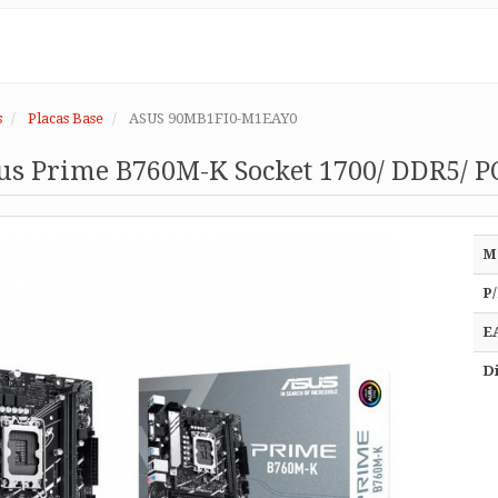
s
Placas Base
ASUS 90MB1FI0-M1EAY0
us Prime B760M-K Socket 1700/ DDR5/ PC
M
P/
E
Di