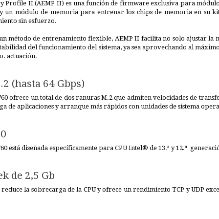
rofile II (AEMP II) es una función de firmware exclusiva para módulo
y un módulo de memoria para entrenar los chips de memoria en su kit
iento sin esfuerzo.
un método de entrenamiento flexible, AEMP II facilita no solo ajustar la
tabilidad del funcionamiento del sistema, ya sea aprovechando al máximo
o. actuación.
2 (hasta 64 Gbps)
0 ofrece un total de dos ranuras M.2 que admiten velocidades de transfer
ga de aplicaciones y arranque más rápidos con unidades de sistema operat
.0
0 está diseñada específicamente para CPU Intel® de 13.ª y 12.ª generació
ek de 2,5 Gb
t reduce la sobrecarga de la CPU y ofrece un rendimiento TCP y UDP exce