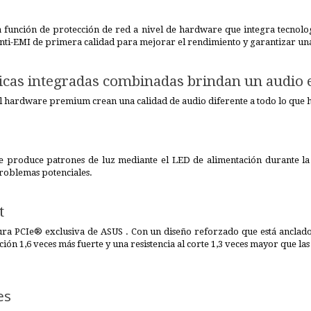
función de protección de red a nivel de hardware que integra tecnolo
anti-EMI de primera calidad para mejorar el rendimiento y garantizar un
ticas integradas combinadas brindan un audio 
y el hardware premium crean una calidad de audio diferente a todo lo que
e produce patrones de luz mediante el LED de alimentación durante l
problemas potenciales.
t
nura PCIe® exclusiva de ASUS . Con un diseño reforzado que está anclado
ón 1,6 veces más fuerte y una resistencia al corte 1,3 veces mayor que la
es