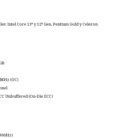
s: Intel Core 13ª y 12ª Gen, Pentium Gold y Celeron
 GB
0 MHz (OC)
nnel
CC Unbuffered (On-Die ECC)
K@60Hz)