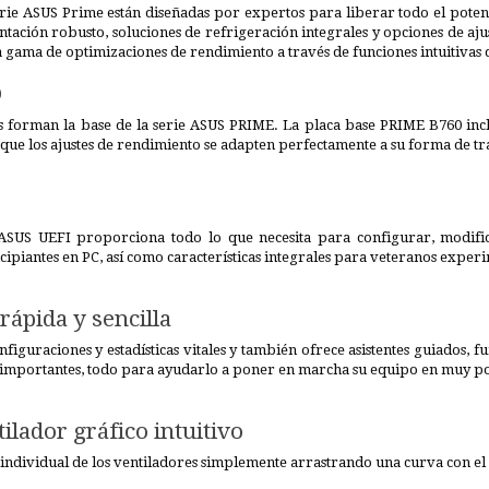
serie ASUS Prime están diseñadas por expertos para liberar todo el pote
tación robusto, soluciones de refrigeración integrales y opciones de ajus
 gama de optimizaciones de rendimiento a través de funciones intuitivas
D
es forman la base de la serie ASUS PRIME. La placa base PRIME B760 incl
 que los ajustes de rendimiento se adapten perfectamente a su forma de 
US UEFI proporciona todo lo que necesita para configurar, modificar
cipiantes en PC, así como características integrales para veteranos exper
rápida y sencilla
iguraciones y estadísticas vitales y también ofrece asistentes guiados, fu
s importantes, todo para ayudarlo a poner en marcha su equipo en muy p
ilador gráfico intuitivo
 individual de los ventiladores simplemente arrastrando una curva con e